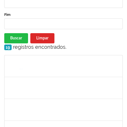
Fim
Buscar
Limpar
registros encontrados.
19
Matrícula
Nome
Cargo
Processo
Início
Fim
Status
jose alipio
30/11/-0001
30/11/-0001
Concluído
23007.00013255/2024-04
30/11/-0001
30/11/-0001
Concluído