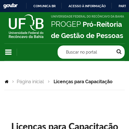
COMUNICA BR
ACESSO À INFORMAÇÃO
PARTI
IR
UNIVERSIDADE FEDERAL DO RECÔNCAVO DA BAHIA
PROGEP
Pró-Reitoria
PARA
O
de Gestão de Pessoas
CONTEÚDO
Buscar no portal
Página inicial
Licenças para Capacitação
Licenças para Capacitação