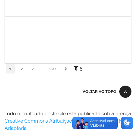
flavia
30/11/-0001
30/11/-0001
Concluído
maria fabiana
30/11/-0001
30/11/-0001
Concluído
lelia
30/11/-0001
30/11/-0001
Concluído
5
1
2
3
...
220
VOLTAR AO TOPO
Todo o conteúdo deste site está publicado sob a licença
Creative Commons Atribuição-SemDerivações 3.0 Não
Adaptada
.