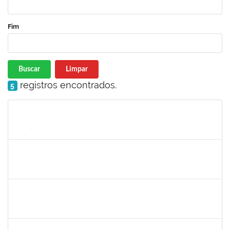
Fim
Buscar
Limpar
registros encontrados.
5
Matrícula
Nome
Cargo
Processo
Início
Fim
Status
1716504
Amaranta Emilia Cesar dos Santos
Docente
23007.00031476/2018-39
01/06/2019
30/11/-0001
Concluído
robson de jes
30/11/-0001
30/11/-0001
Concluído