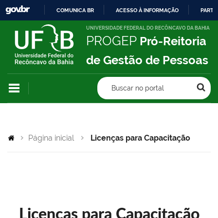
COMUNICA BR
ACESSO À INFORMAÇÃO
PARTI
IR
UNIVERSIDADE FEDERAL DO RECÔNCAVO DA BAHIA
PROGEP
Pró-Reitoria
PARA
O
de Gestão de Pessoas
CONTEÚDO
Buscar no portal
Página inicial
Licenças para Capacitação
Licenças para Capacitação