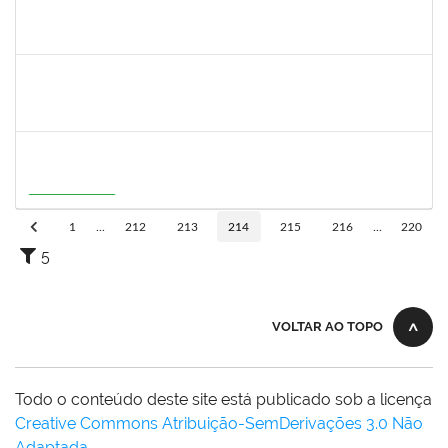
2183687
KLAYTON SANTANA PORTO
Docente
23007.00002345/2026-76
01/04/2026
29/06/2026
Concluído
2387155
MICHELLE DE SANTANA XAVIER RAMOS
Docente
23007.00028959/2025-77
04/05/2026
01/07/2026
Concluído
2316943
MARIANGELA COSTA VIEIRA
23007.00001878/2026-75
20/05/2026
19/08/2026
Em Andamento
1
...
212
213
214
215
216
...
220
5
VOLTAR AO TOPO
Todo o conteúdo deste site está publicado sob a licença
Creative Commons Atribuição-SemDerivações 3.0 Não
Adaptada
.