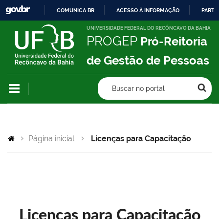
COMUNICA BR
ACESSO À INFORMAÇÃO
PARTI
IR
UNIVERSIDADE FEDERAL DO RECÔNCAVO DA BAHIA
PROGEP
Pró-Reitoria
PARA
O
de Gestão de Pessoas
CONTEÚDO
Buscar no portal
Página inicial
Licenças para Capacitação
Licenças para Capacitação