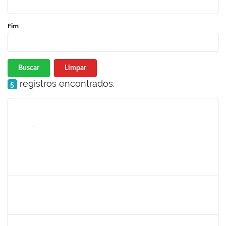
Fim
Buscar
Limpar
registros encontrados.
5
Matrícula
Nome
Cargo
Processo
Início
Fim
Status
1558280
JANETE DOS SANTOS
Técnico
23007.00007111/2026-16
08/06/2026
22/06/2026
Concluído
1567617
DANIELA ABREU MATOS
Docente
23007.00000171/2026-89
01/04/2026
29/06/2026
Concluído