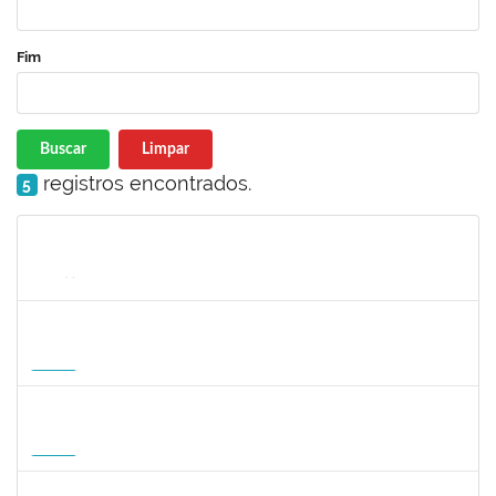
Fim
Buscar
Limpar
registros encontrados.
5
Matrícula
Nome
Cargo
Processo
Início
Fim
Status
1935998
DENIS RENAN CORREA
Docente
23007.00008895/2026-57
18/08/2026
15/11/2026
Futuro
1007053
ANDRE DIAS DE AZEVEDO NETO
Docente
23007.00004811/2026-36
17/08/2026
15/11/2026
Futuro