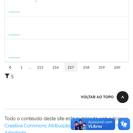
2323268
LUCIANO SIMÕES DE SOUZA
Docente
23007.00006554/2026-20
20/08/2026
17/11/2026
Futuro
1215877
CLAUDIO MANOEL DUARTE DE SOUZA
Docente
23007.00007605/2026-64
21/08/2026
18/11/2026
Futuro
1215877
CLAUDIO MANOEL DUARTE DE SOUZA
Docente
23007.00007605/2026-64
21/08/2026
18/11/2026
Futuro
1
...
215
216
217
218
219
220
5
VOLTAR AO TOPO
Todo o conteúdo deste site está publicado sob a licença
Creative Commons Atribuição-SemDerivações 3.0 Não
Adaptada
.