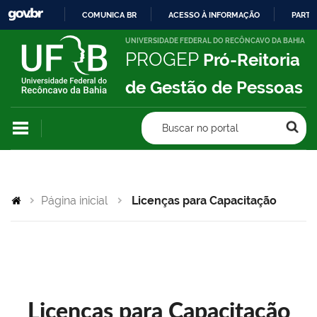
COMUNICA BR
ACESSO À INFORMAÇÃO
PARTI
IR
UNIVERSIDADE FEDERAL DO RECÔNCAVO DA BAHIA
PROGEP
Pró-Reitoria
PARA
O
de Gestão de Pessoas
CONTEÚDO
Buscar no portal
Página inicial
Licenças para Capacitação
Licenças para Capacitação