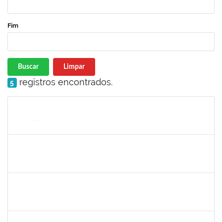
Fim
Buscar
Limpar
registros encontrados.
5
Matrícula
Nome
Cargo
Processo
Início
Fim
Status
maria fabiana
30/11/-0001
30/11/-0001
Concluído
lelia
30/11/-0001
30/11/-0001
Concluído