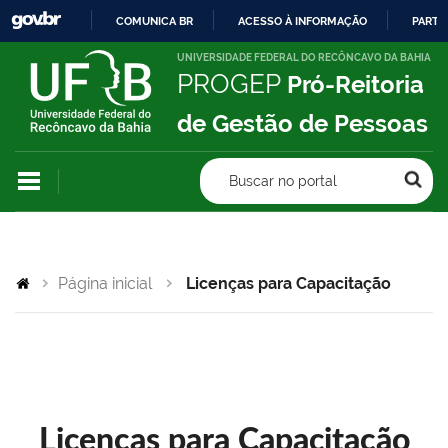
COMUNICA BR
ACESSO À INFORMAÇÃO
PARTI
IR
UNIVERSIDADE FEDERAL DO RECÔNCAVO DA BAHIA
PROGEP
Pró-Reitoria
PARA
O
de Gestão de Pessoas
CONTEÚDO
Buscar no portal
Página inicial
Licenças para Capacitação
Licenças para Capacitação