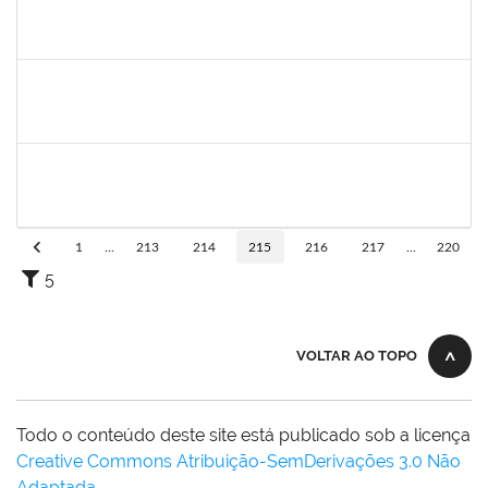
lelia
30/11/-0001
30/11/-0001
Concluído
josemara
30/11/-0001
30/11/-0001
Concluído
jefferson
30/11/-0001
30/11/-0001
Concluído
1
...
213
214
215
216
217
...
220
5
VOLTAR AO TOPO
Todo o conteúdo deste site está publicado sob a licença
Creative Commons Atribuição-SemDerivações 3.0 Não
Adaptada
.