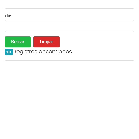
Fim
Buscar
Limpar
registros encontrados.
10
Matrícula
Nome
Cargo
Processo
Início
Fim
Status
1735813
Marcel Teles de Oliveira Pedreira
Técnico
23007.00015326/2019-71
02/12/2019
01/03/2020
Concluído
1871195
Verônica Ribeiro Viana
Técnico
23007.00022113/2019-95
02/12/2019
31/12/2019
Concluído