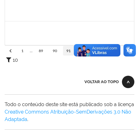
1573165
Rosenir Silva dos Santos
Técnico
23007.00022005/2019-61
11/11/2019
01/01/2020
Concluído
2140774
Anne Magali Lima Neiva
Técnico
23007.00012166/2019-31
04/11/2019
03/12/2019
Concluído
1
...
89
90
91
92
93
...
110
10
VOLTAR AO TOPO
Todo o conteúdo deste site está publicado sob a licença
Creative Commons Atribuição-SemDerivações 3.0 Não
Adaptada
.