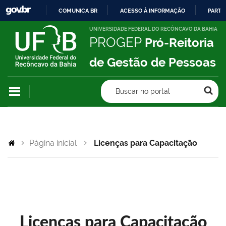
COMUNICA BR
ACESSO À INFORMAÇÃO
PARTI
IR
UNIVERSIDADE FEDERAL DO RECÔNCAVO DA BAHIA
PROGEP
Pró-Reitoria
PARA
O
de Gestão de Pessoas
CONTEÚDO
Buscar no portal
Página inicial
Licenças para Capacitação
Licenças para Capacitação