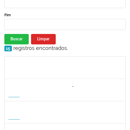
Fim
Buscar
Limpar
registros encontrados.
15
Matrícula
Nome
Cargo
Processo
Início
Fim
Status
3064953
EVANDRO DE OLIVEIRA MAGALHÃES FILHO
Docente
3007.00000880/2026-55
08/04/2027
06/07/2027
Futuro
1162621
WILLIAM OLIVEIRA SILVA SANTOS
Técnico
23007.00012085/2025-66
11/01/2027
05/02/2027
Futuro