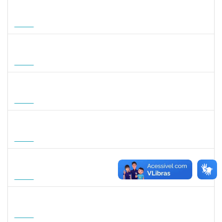
1822447
LUCAS AMARAL MARTINS
Técnico
23007.00010952/2026-02
14/09/2026
12/12/2026
Futuro
1757841
DEBORA ALVES FEITOSA
Docente
23007.00008581/2026-96
10/09/2026
08/12/2026
Futuro
1127040
SILVANA CARVALHO DA FONSECA
Docente
23007.00006725/2026-59
02/09/2026
30/11/2026
Futuro
1047287
ANDREA ALICE RODRIGUES SILVA
Técnico
23007.00008924/2026-50
01/09/2026
29/11/2026
Futuro
1059750
FLAVIO AMERICO TONNETTI
Docente
23007.00009747/2026-42
01/09/2026
29/11/2026
Futuro
1031572
TALITA ROCHA DE AQUINO
Docente
23007.00012869/2026-41
01/09/2026
30/11/2026
Futuro