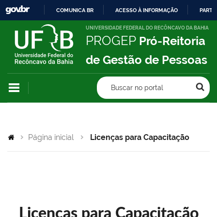
COMUNICA BR
ACESSO À INFORMAÇÃO
PARTI
IR
UNIVERSIDADE FEDERAL DO RECÔNCAVO DA BAHIA
PROGEP
Pró-Reitoria
PARA
O
de Gestão de Pessoas
CONTEÚDO
Buscar no portal
Página inicial
Licenças para Capacitação
Licenças para Capacitação