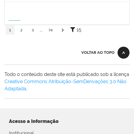
1215877
CLAUDIO MANOEL DUARTE DE SOUZA
Docente
23007.00007605/2026-64
21/08/2026
18/11/2026
Futuro
15
1
2
3
...
74
VOLTAR AO TOPO
Todo o conteúdo deste site está publicado sob a licença
Creative Commons Atribuição-SemDerivações 3.0 Não
Adaptada
.
Acesso a Informação
Institucional