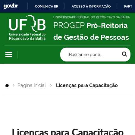
COMUNICA BR
ACESSO À INFORMAÇÃO
PARTI
IR
UNIVERSIDADE FEDERAL DO RECÔNCAVO DA BAHIA
PROGEP
Pró-Reitoria
PARA
O
de Gestão de Pessoas
CONTEÚDO
Buscar no portal
Página inicial
Licenças para Capacitação
Licenças para Capacitação