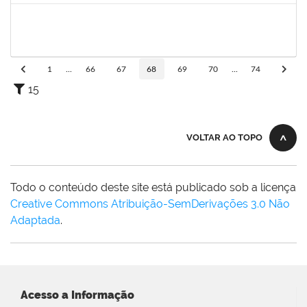
1221903
Isabella de Matos Mendes da Silva
Docente
23007.31561/2018-72
16/04/2019
11/07/2019
Concluído
1
...
66
67
68
69
70
...
74
15
VOLTAR AO TOPO
Todo o conteúdo deste site está publicado sob a licença
Creative Commons Atribuição-SemDerivações 3.0 Não
Adaptada
.
Acesso a Informação