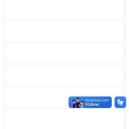
1730973
Carlos Alberto Santana da Silva
Técnico
23007.0009584/2019-02
01/05/2019
31/07/2019
Concluído
1575033
Milena Maria Lobo Oliveira
Técnico
23007.00030957/2018-84
29/04/2019
27/07/2019
Concluído
1739121
Alcyr César Fernandes Jr
Técnico
23007.0007565/2019-98
29/04/2019
27/06/2019
Concluído
1760100
Carlane Costa Feitosa
Técnico
23007.00005477/2019-20
23/04/2019
22/05/2019
Concluído
1661220
Camilo araújo Souza
Técnico
23007.004771/2019-70
22/04/2019
21/07/2019
Concluído
1674023
Maria Conceição Costa Rivemales
Docente
23007.002414/2019-77
22/04/2019
20/07/2019
Concluído