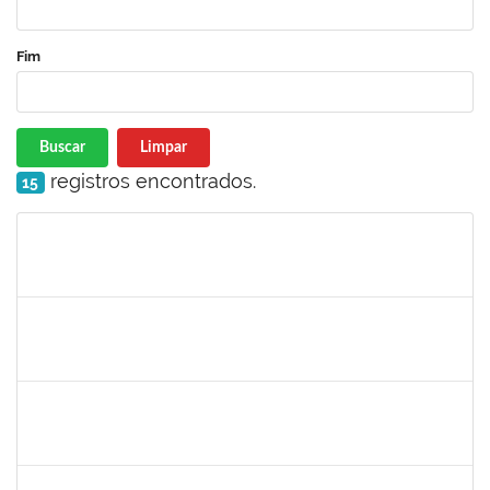
Fim
Buscar
Limpar
registros encontrados.
15
Matrícula
Nome
Cargo
Processo
Início
Fim
Status
1525345
Nilson Weisheimer
Docente
23007.2815/2019-17
11/05/2019
11/08/2019
Concluído
1754170
François Santos de Brito
Técnico
23007.0009952/2019-57
08/05/2019
06/06/2019
Concluído