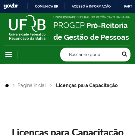
COMUNICA BR
ACESSO À INFORMAÇÃO
PARTI
IR
UNIVERSIDADE FEDERAL DO RECÔNCAVO DA BAHIA
PROGEP
Pró-Reitoria
PARA
O
de Gestão de Pessoas
CONTEÚDO
Buscar no portal
Página inicial
Licenças para Capacitação
Licenças para Capacitação