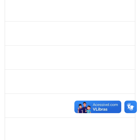
1753230
Geraldo Ribeiro Costa Fentanes
Técnico
23007.002454/2019-64
21/02/2019
22/03/2019
Concluído
1652145
Daiana Conceição Souza
Técnico
23007.002124/2019-50
18/02/2019
19/04/2019
Concluído
1661806
Milena Araujo Souza
Técnico
23007.00000920/2019-63
11/02/2019
10/05/2019
Concluído
1572254
Caroline de Jesus Fonseca da Silva
Técnico
23007.000254/2019-03
04/02/2019
04/05/2019
Concluído
1673006
Aline Santiago Barbosa
Técnico
23007.000136/2019-85
01/02/2019
31/03/2019
Concluído
1873764
Igor Garcia Barreto
Técnico
23007.031779/2018-06
29/01/2019
29/03/2019
Concluído