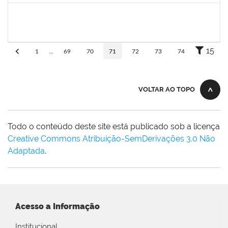
2755904
Diego Vasconcelos de Almeida
Técnico
23007.031423/2018-15
28/01/2019
13/03/2019
Concluído
15
1
...
69
70
71
72
73
74
VOLTAR AO TOPO
Todo o conteúdo deste site está publicado sob a licença
Creative Commons Atribuição-SemDerivações 3.0 Não
Adaptada
.
Acesso a Informação
Institucional