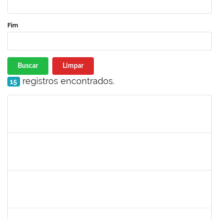
Fim
Buscar
Limpar
registros encontrados.
15
Matrícula
Nome
Cargo
Processo
Início
Fim
Status
1733433
Luana Souza Silveira
Técnico
23007.00000783/2019-76
07/03/2019
06/04/2019
Concluído
1759148
Edinoglede Nery dos Santos
Técnico
23007.032084/2018-16
06/03/2019
05/06/2019
Concluído