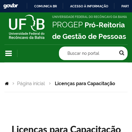
COMUNICA BR
ACESSO À INFORMAÇÃO
PARTI
IR
UNIVERSIDADE FEDERAL DO RECÔNCAVO DA BAHIA
PROGEP
Pró-Reitoria
PARA
O
de Gestão de Pessoas
CONTEÚDO
Buscar no portal
Página inicial
Licenças para Capacitação
Licenças para Capacitação