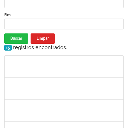
Fim
Buscar
Limpar
registros encontrados.
15
Matrícula
Nome
Cargo
Processo
Início
Fim
Status
jose alipio
30/11/-0001
30/11/-0001
Concluído
23007.00013255/2024-04
30/11/-0001
30/11/-0001
Concluído