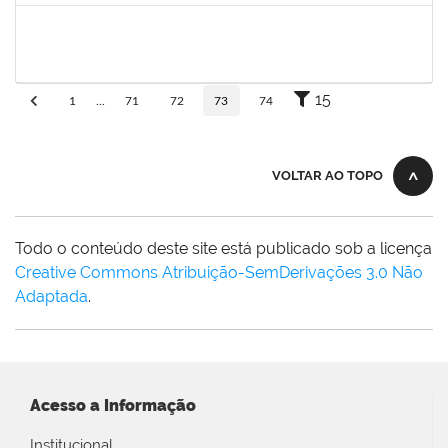
eron
30/11/-0001
30/11/-0001
Concluído
15
1
...
71
72
73
74
VOLTAR AO TOPO
Todo o conteúdo deste site está publicado sob a licença
Creative Commons Atribuição-SemDerivações 3.0 Não
Adaptada
.
Acesso a Informação
Institucional