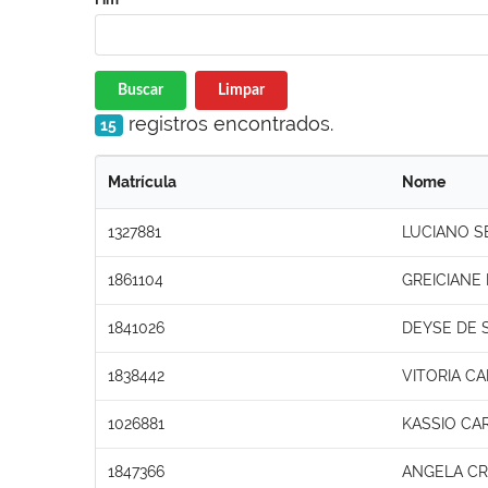
Buscar
Limpar
registros encontrados.
15
Matrícula
Nome
1327881
LUCIANO S
1861104
GREICIANE
1841026
DEYSE DE
1838442
VITORIA CA
1026881
KASSIO CA
1847366
ANGELA CRI