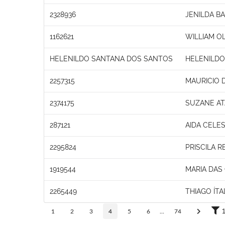
2328936
JENILDA B
1162621
WILLIAM OL
HELENILDO SANTANA DOS SANTOS
HELENILDO
2257315
MAURICIO 
2374175
SUZANE AT
287121
AIDA CELES
2295824
PRISCILA R
1919544
MARIA DAS
2265449
THIAGO ÍT
1
2
3
4
5
6
...
74