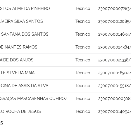
ASTOS ALMEIDA PINHEIRO
Técnico
23007.00007283/
IVEIRA SILVA SANTOS
Técnico
23007.00012085
 SANTANA DOS SANTOS
Técnico
23007.00014634/
DE NANTES RAMOS
Técnico
23007.00024384
AIDE DOS ANJOS
Técnico
23007.00021338/
TE SILVEIRA MAIA
Técnico
23007.00016902
EGINA DE ASSIS DA SILVA
Técnico
23007.00015518/
 GRAÇAS MASCARENHAS QUEIROZ
Técnico
23007.00000308
ALO ROCHA DE JESUS
Técnico
23007.00014094
15