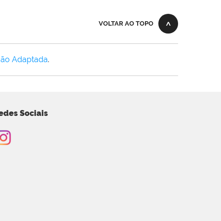
VOLTAR AO TOPO
Não Adaptada
.
edes Sociais