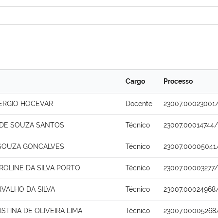
Cargo
Processo
ERGIO HOCEVAR
Docente
23007.00023001
 DE SOUZA SANTOS
Técnico
23007.00014744/
 SOUZA GONCALVES
Técnico
23007.00005041
ROLINE DA SILVA PORTO
Técnico
23007.00003277/
RVALHO DA SILVA
Técnico
23007.00024968
STINA DE OLIVEIRA LIMA
Técnico
23007.00005268