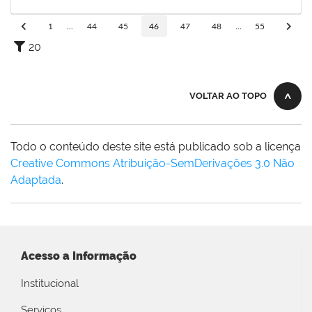
12/01/2020
Concluído
1
...
44
45
46
47
48
...
55
20
VOLTAR AO TOPO
Todo o conteúdo deste site está publicado sob a licença
Creative Commons Atribuição-SemDerivações 3.0 Não
Adaptada
.
Acesso a Informação
Institucional
Serviços