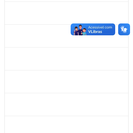
1838442
Vitória Caroline da Silva Porto
Técnico
23007.00012678/2019-78
29/10/2019
17/12/2019
Concluído
1367883
Margarete Costa Helioterio
Docente
23007.00012552/2019-85
29/10/2019
28/01/2020
Concluído
1753167
João Paulo dos Santos Alves
Técnico
23007.00022198/2019-88
28/10/2019
25/01/2020
Concluído
1755814
Bianca Caroline Souza de Lima
Técnico
23007.00017170/2019-44
15/10/2019
14/01/2020
Concluído
1757479
Suzana Moura Maia
Docente
23007.00020836/2019-02
15/10/2019
14/01/2020
Concluído
1761324
Wilson Jesus de Oliveira Junior
Técnico
23007.004273/2019-33
14/10/2019