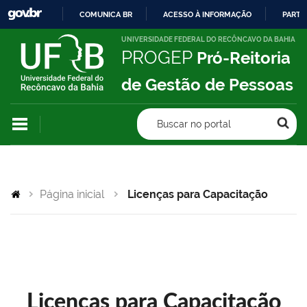
COMUNICA BR
ACESSO À INFORMAÇÃO
PARTI
IR
UNIVERSIDADE FEDERAL DO RECÔNCAVO DA BAHIA
PROGEP
Pró-Reitoria
PARA
O
de Gestão de Pessoas
CONTEÚDO
Buscar no portal
Página inicial
Licenças para Capacitação
Licenças para Capacitação