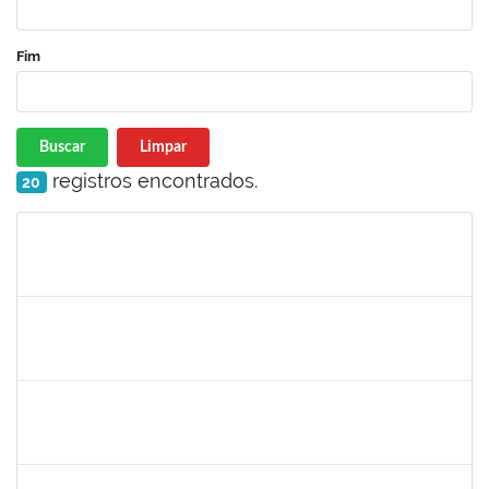
Fim
Buscar
Limpar
registros encontrados.
20
Matrícula
Nome
Cargo
Processo
Início
Fim
Status
1735813
Marcel Teles de Oliveira Pedreira
Técnico
23007.00015326/2019-71
02/12/2019
01/03/2020
Concluído
1871195
Verônica Ribeiro Viana
Técnico
23007.00022113/2019-95
02/12/2019
31/12/2019
Concluído