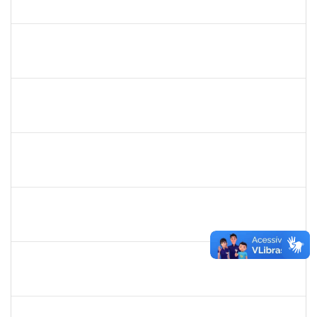
23007.00018330/2024-40
04/08/2025
03/10/2025
Concluído
2257598
RAPHAEL LIMA COSTA
Técnico
23007.00010619/2025-72
01/08/2025
29/08/2025
Concluído
1333744
JOSE RAIMUNDO DE JESUS SANTOS
Docente
23007.00008515/2025-38
01/08/2025
29/10/2025
Concluído
2257966
CECILIA NASCIMENTO PIRES
Técnico
23007.00000327/2025-51
30/07/2025
29/08/2025
Concluído
1165758
VICTOR HUGO SOARES VALENTIM
23007.00012268/2025-72
26/07/2025
31/10/2025
Concluído
3066904
LARISSE DE FREITAS SILVA
Docente
23007.00011979/2025-18
24/07/2025
21/10/2025
Concluído
1847366