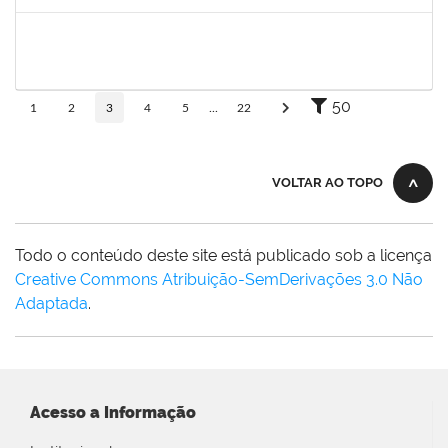
Concluído
2257639
ADRIELE GONZAGA DE MOURA
Técnico
23007.00004903/2025-77
25/06/2025
18/08/2025
Concluído
50
1
2
3
4
5
...
22
VOLTAR AO TOPO
Todo o conteúdo deste site está publicado sob a licença
Creative Commons Atribuição-SemDerivações 3.0 Não
Adaptada
.
Acesso a Informação