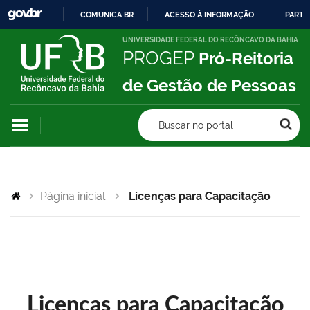
COMUNICA BR
ACESSO À INFORMAÇÃO
PARTI
IR
UNIVERSIDADE FEDERAL DO RECÔNCAVO DA BAHIA
PROGEP
Pró-Reitoria
PARA
O
de Gestão de Pessoas
CONTEÚDO
Buscar no portal
Página inicial
Licenças para Capacitação
Licenças para Capacitação