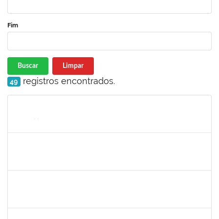
Fim
Buscar
Limpar
registros encontrados.
49
Matrícula
Nome
Cargo
Processo
Início
Fim
Status
1733433
Luana Souza Silveira
Técnico
23007.00000783/2019-76
07/03/2019
06/04/2019
Concluído
1759148
Edinoglede Nery dos Santos
Técnico
23007.032084/2018-16
06/03/2019
05/06/2019
Concluído