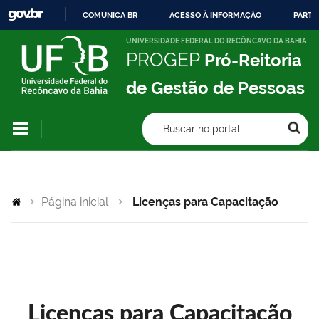
COMUNICA BR
ACESSO À INFORMAÇÃO
PARTI
IR
UNIVERSIDADE FEDERAL DO RECÔNCAVO DA BAHIA
PROGEP
Pró-Reitoria
PARA
O
de Gestão de Pessoas
CONTEÚDO
Buscar no portal
Página inicial
Licenças para Capacitação
Licenças para Capacitação