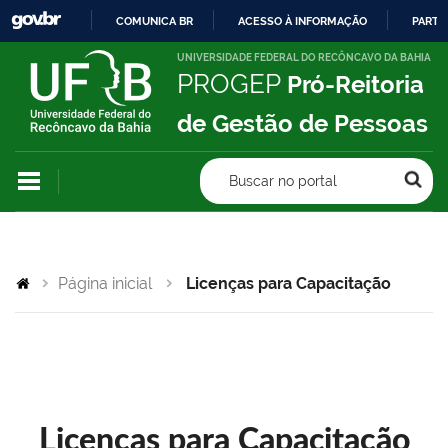
COMUNICA BR
ACESSO À INFORMAÇÃO
PARTI
IR
UNIVERSIDADE FEDERAL DO RECÔNCAVO DA BAHIA
PROGEP
Pró-Reitoria
PARA
O
de Gestão de Pessoas
CONTEÚDO
Buscar no portal
Página inicial
Licenças para Capacitação
Licenças para Capacitação