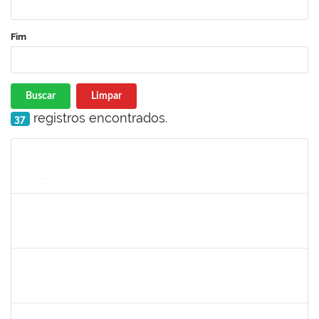
Fim
Buscar
Limpar
registros encontrados.
37
Matrícula
Nome
Cargo
Processo
Início
Fim
Status
1526112
ELIANA SANTOS DE SOUZA
Técnico
23007.00006288/2026-24
11/05/2026
04/06/2026
Concluído
1670376
FLORA BONAZZI PIASENTIN
Docente
23007.00026322/2025-78
16/03/2026
13/06/2026
Concluído