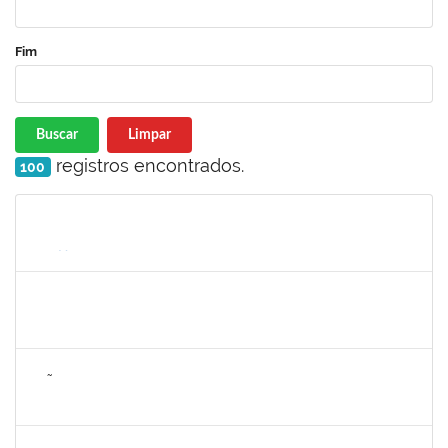
Fim
Buscar
Limpar
registros encontrados.
100
Matrícula
Nome
Cargo
Processo
Início
Fim
Status
1311065
RENATA DE OLIVEIRA CAMPOS
Docente
23007.00027037/2024-79
26/03/2025
23/06/2025
Concluído
2257672
JOÃO VITOR MIRANDA DE SOUZA
Técnico
23007.00006025/2025-47
28/04/2025
26/06/2025
Concluído