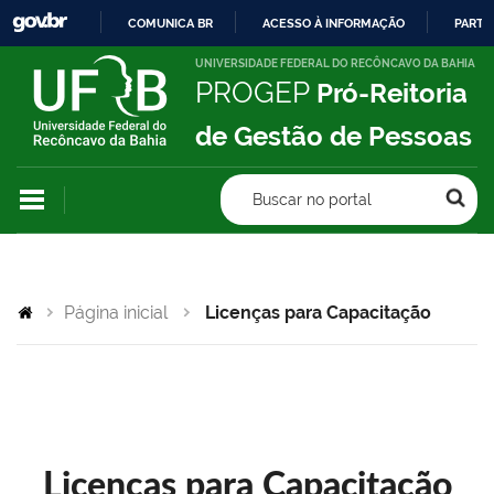
COMUNICA BR
ACESSO À INFORMAÇÃO
PARTI
IR
UNIVERSIDADE FEDERAL DO RECÔNCAVO DA BAHIA
PROGEP
Pró-Reitoria
PARA
O
de Gestão de Pessoas
CONTEÚDO
Buscar no portal
Página inicial
Licenças para Capacitação
Licenças para Capacitação