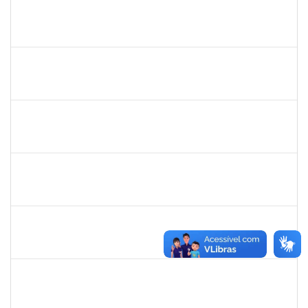
1058037
LUISA MARIA CONCEICAO SILVA
Técnico
23007.00019579/2024-7
21/11/2024
20/12/2024
Concluído
2015363
ORLANDO EDSON ROCHA DE ALMEIDA
Técnico
23007.00028967/2023-61
21/11/2024
20/12/2024
Concluído
1755323
ERON LEMOS PITON
Técnico
23007.00029967/2023-27
21/11/2024
20/12/2024
Concluído
1289027
ROSELI AMADO DA SILVA GARCIA
Docente
23007.00016149/2024-48
19/10/2024
20/12/2024
Concluído
2308212
DORALIZA AUXILIADORA ABRANCHES MONTEIRO
Docente
23007.00013255/2024-04
01/10/2024
22/12/2024
Concluído
2128398
FRANCISCA HELENA MARQUES
Docente
23007.00006738/2024-05
30/09/2024
28/12/2024
Concluído