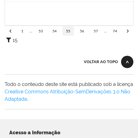
1996452
ESTEVA DOS SANTOS FREITAS
Técnico
23007.00013257/2024-47
30/09/2024
28/12/2024
Concluído
1
...
53
54
55
56
57
...
74
15
VOLTAR AO TOPO
Todo o conteúdo deste site está publicado sob a licença
Creative Commons Atribuição-SemDerivações 3.0 Não
Adaptada
.
Acesso a Informação