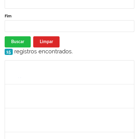
Fim
Buscar
Limpar
registros encontrados.
15
Matrícula
Nome
Cargo
Processo
Início
Fim
Status
1965504
JUSSARA PEIXOTO MAIA
Docente
23007.00010156/2024-63
18/09/2024
16/12/2024
Concluído
1965504
JUSSARA PEIXOTO MAIA
Docente
23007.00010156/2024-63
18/09/2024
16/12/2024
Concluído