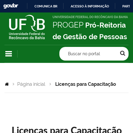
COMUNICA BR
ACESSO À INFORMAÇÃO
PARTI
IR
UNIVERSIDADE FEDERAL DO RECÔNCAVO DA BAHIA
PROGEP
Pró-Reitoria
PARA
O
de Gestão de Pessoas
CONTEÚDO
Buscar no portal
Página inicial
Licenças para Capacitação
Licenças para Capacitação