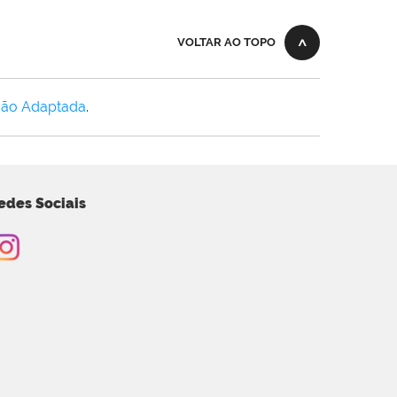
VOLTAR AO TOPO
Não Adaptada
.
edes Sociais