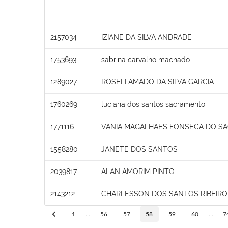
2157034
IZIANE DA SILVA ANDRADE
1753693
sabrina carvalho machado
1289027
ROSELI AMADO DA SILVA GARCIA
1760269
luciana dos santos sacramento
1771116
VANIA MAGALHAES FONSECA DO S
1558280
JANETE DOS SANTOS
2039817
ALAN AMORIM PINTO
2143212
CHARLESSON DOS SANTOS RIBEIRO
1
...
56
57
58
59
60
...
7