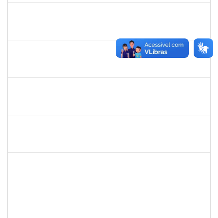
1755349
MARYLUCIA DE SOUZA RIBEIRO SAMPAIO
Técnico
23007.00019580/2024-46
25/11/2024
23/01/2025
Concluído
1557646
RITA DE CASSIA FALCAO BORJA CORREIA
Técnico
23007.00024723/2024-89
09/01/2025
26/01/2025
Concluído
1753684
MESSIAS RIBEIRO PEIXOTO
Técnico
23007.00011440/2024-24
04/11/2024
01/02/2025
Concluído
1983524
EVANGIVALDO BATISTA DOS SANTOS
Técnico
23007.00021672/2024-16
06/01/2025
04/02/2025
Concluído
1730986
CAMILLA PINHEIRO BLANCO
Técnico
23007.00023889/2024-06
06/01/2025
04/02/2025
Concluído
1761266
JOEL CARLOS COUTINHO DA SILVA FILHO
Técnico
23007.00023904/2024-86
06/01/2025