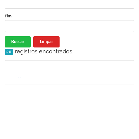
Fim
Buscar
Limpar
registros encontrados.
20
Matrícula
Nome
Cargo
Processo
Início
Fim
Status
2944445
JAMILLE SAMPAIO BERHENDS
Técnico
23007.00013391/2024-18
02/10/2024
29/12/2024
Concluído
1743268
MARCIA DA SILVA CLEMENTE
Docente
23007.00012578/2024-47
01/10/2024
29/12/2024
Concluído