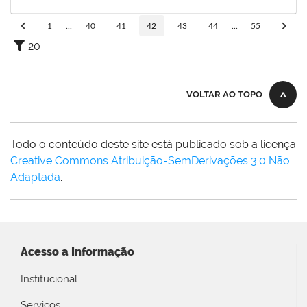
04/02/2025
Concluído
1
...
40
41
42
43
44
...
55
20
VOLTAR AO TOPO
Todo o conteúdo deste site está publicado sob a licença
Creative Commons Atribuição-SemDerivações 3.0 Não
Adaptada
.
Acesso a Informação
Institucional
Serviços