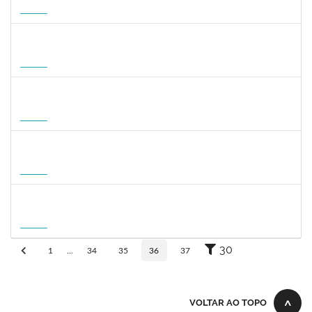
23007.00008924/2026-50
01/09/2026
29/11/2026
Futuro
1059750
FLAVIO AMERICO TONNETTI
Docente
23007.00009747/2026-42
01/09/2026
29/11/2026
Futuro
1127040
SILVANA CARVALHO DA FONSECA
Docente
23007.00006725/2026-59
02/09/2026
30/11/2026
Futuro
1031572
TALITA ROCHA DE AQUINO
Docente
23007.00012869/2026-41
01/09/2026
30/11/2026
Futuro
1757841
DEBORA ALVES FEITOSA
Docente
23007.00008581/2026-96
10/09/2026
08/12/2026
Futuro
30
1
...
34
35
36
37
VOLTAR AO TOPO