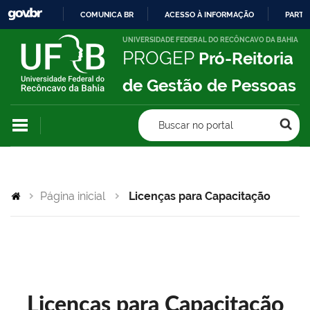
COMUNICA BR
ACESSO À INFORMAÇÃO
PARTI
IR
UNIVERSIDADE FEDERAL DO RECÔNCAVO DA BAHIA
PROGEP
Pró-Reitoria
PARA
O
de Gestão de Pessoas
CONTEÚDO
Buscar no portal
Página inicial
Licenças para Capacitação
Licenças para Capacitação