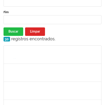
Fim
Buscar
Limpar
registros encontrados.
30
Matrícula
Nome
Cargo
Processo
Início
Fim
Status
1526112
ELIANA SANTOS DE SOUZA
Técnico
23007.00006288/2026-24
11/05/2026
04/06/2026
Concluído
1670376
FLORA BONAZZI PIASENTIN
Docente
23007.00026322/2025-78
16/03/2026
13/06/2026
Concluído