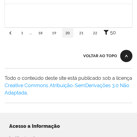
Concluído
1355180
ANTONIO CARLOS DE ALMEIDA PORTELA
Docente
23007.00013042/2025-29
18/08/2025
15/11/2025
Concluído
50
1
...
18
19
20
21
22
VOLTAR AO TOPO
Todo o conteúdo deste site está publicado sob a licença
Creative Commons Atribuição-SemDerivações 3.0 Não
Adaptada
.
Acesso a Informação