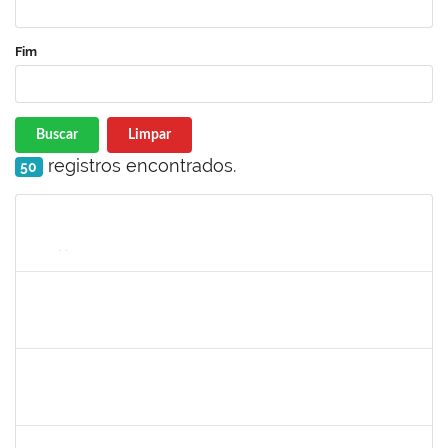
Fim
Buscar
Limpar
registros encontrados.
50
Matrícula
Nome
Cargo
Processo
Início
Fim
Status
2426970
RODRIGO JESUS DE OLIVEIRA
Técnico
23007.00003030/2025-14
17/07/2025
15/08/2025
Concluído
2277033
JAMES LIMA CHAVES
Técnico
23007.00002772/2025-93
19/05/2025
17/08/2025
Concluído