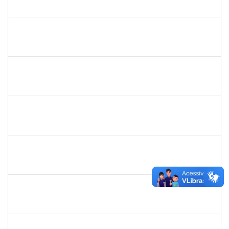
23007.00017288/2025-41
08/09/2025
05/10/2025
Concluído
1945088
MOISES ARAUJO LIMA
Técnico
23007.00014098/2025-35
11/09/2025
10/10/2025
Concluído
1496679
VALERIA MACEDO ALMEIDA CAMILO
Docente
23007.00013701/2025-84
10/08/2025
10/10/2025
Concluído
2140774
ANNE MAGALI LIMA NEIVA
Técnico
23007.00019389/2025-59
29/09/2025
13/10/2025
Concluído
2261057
EVANDRO SILVA DE FREITAS
Técnico
23007.00013076/2025-81
14/07/2025
13/10/2025
Concluído
1755265
KARINA DE SOUZA SILVA
Técnico
23007.00018863/2025-02
29/09/2025
17/10/2025
Concluído
3066904