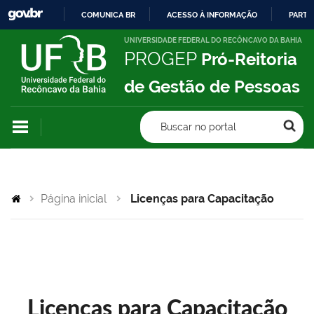
COMUNICA BR
ACESSO À INFORMAÇÃO
PARTI
IR
UNIVERSIDADE FEDERAL DO RECÔNCAVO DA BAHIA
PROGEP
Pró-Reitoria
PARA
O
de Gestão de Pessoas
CONTEÚDO
Buscar no portal
Página inicial
Licenças para Capacitação
Licenças para Capacitação