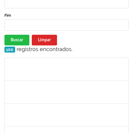
Fim
Buscar
Limpar
registros encontrados.
100
Matrícula
Nome
Cargo
Processo
Início
Fim
Status
1467312
Jacira Teixeira Castro
Docente
23007.00014404/2019-36
19/07/2019
17/08/2019
Concluído
1424176
Andre Mario Mendes da Silva
Docente
23007.00013342/2019-95
26/07/2019
24/08/2019
Concluído