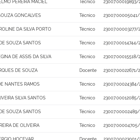
ELMO PEREIRA MACIEL
Técnico
23007.00019893/
SOUZA GONCALVES
Técnico
23007.00005041/
ROLINE DA SILVA PORTO
Técnico
23007.00003277/
 DE SOUZA SANTOS
Técnico
23007.00014744/
EGINA DE ASSIS DA SILVA
Técnico
23007.00015518/
RQUES DE SOUZA
Docente
23007.00022671/
DE NANTES RAMOS
Técnico
23007.00024384/
IVEIRA SILVA SANTOS
Técnico
23007.00012085/
 DE SOUZA SANTOS
Técnico
23007.00002489/
EIRA DE OLIVEIRA
Técnico
23007.00004705/
ERGIO HOCEVAR
Docente
23007.00023001/