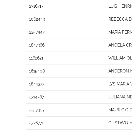
2316717
LUIS HENR
1062443
REBECCA D
2257947
MARIA FER
1847366
ANGELA CRI
1162621
WILLIAM OL
1615408
ANDERON 
1844377
LYS MARIA
2314787
JULIANA N
2257315
MAURICIO 
2376770
GUSTAVO 