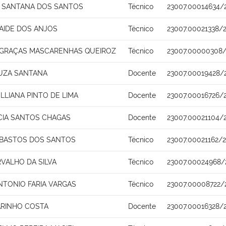
 SANTANA DOS SANTOS
Técnico
23007.00014634/
AIDE DOS ANJOS
Técnico
23007.00021338/
 GRAÇAS MASCARENHAS QUEIROZ
Técnico
23007.00000308/
UZA SANTANA
Docente
23007.00019428/
LLIANA PINTO DE LIMA
Docente
23007.00016726/
ACIA SANTOS CHAGAS
Docente
23007.00021104/
 BASTOS DOS SANTOS
Técnico
23007.00021162/
VALHO DA SILVA
Técnico
23007.00024968/
NTONIO FARIA VARGAS
Técnico
23007.00008722/
ARINHO COSTA
Docente
23007.00016328/