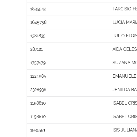
1835542
TARCISIO 
1645758
LUCIA MAR
1381835
JULIO ELOI
287121
AIDA CELES
1757479
SUZANA MO
1224985
EMANUELE 
2328936
JENILDA B
1198810
ISABEL CRI
1198810
ISABEL CRI
1931551
ISIS JULIA