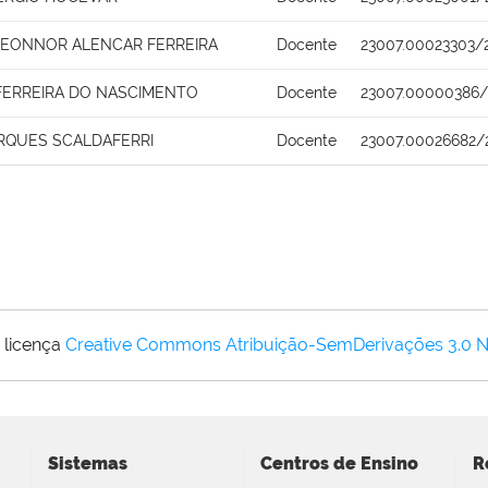
 LEONNOR ALENCAR FERREIRA
Docente
23007.00023303/
 FERREIRA DO NASCIMENTO
Docente
23007.00000386/
RQUES SCALDAFERRI
Docente
23007.00026682/
 licença
Creative Commons Atribuição-SemDerivações 3.0 
Sistemas
Centros de Ensino
R