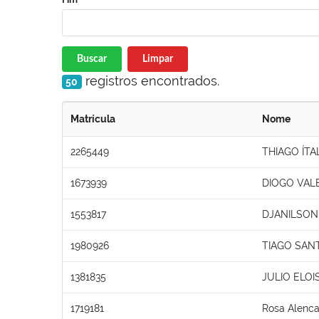
Buscar
Limpar
registros encontrados.
50
Matrícula
Nome
2265449
THIAGO ÍT
1673939
DIOGO VAL
1553817
DJANILSON
1980926
TIAGO SAN
1381835
JULIO ELOI
1719181
Rosa Alenca