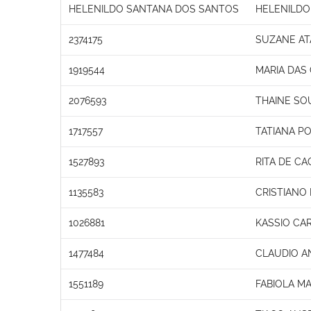
HELENILDO SANTANA DOS SANTOS
HELENILDO
2374175
SUZANE AT
1919544
MARIA DAS
2076593
THAINE SO
1717557
TATIANA PO
1527893
RITA DE C
1135583
CRISTIANO
1026881
KASSIO CAR
1477484
CLAUDIO A
1551189
FABIOLA M