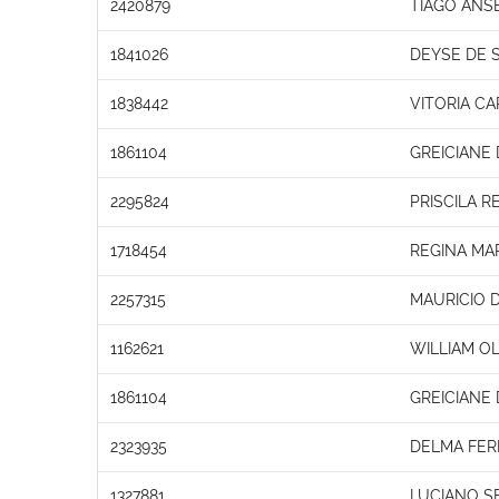
2420879
TIAGO ANS
1841026
DEYSE DE 
1838442
VITORIA CA
1861104
GREICIANE
2295824
PRISCILA R
1718454
REGINA MA
2257315
MAURICIO 
1162621
WILLIAM OL
1861104
GREICIANE
2323935
DELMA FERR
1327881
LUCIANO S