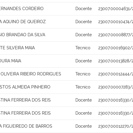
FERNANDES CORDEIRO
Docente
23007.00004631/
IA AQUINO DE QUEIROZ
Docente
23007.00010474/
SIO BRANDAO DA SILVA
Docente
23007.00008877/
TE SILVEIRA MAIA
Técnico
23007.00016902/
URA MAIA
Docente
23007.00013828/
OLIVEIRA RIBEIRO RODRIGUES
Técnico
23007.00012444/
ASTOS ALMEIDA PINHEIRO
Técnico
23007.00007283/
STINA FERREIRA DOS REIS
Docente
23007.00016330/
STINA FERREIRA DOS REIS
Docente
23007.00016330/
NA FIGUEIREDO DE BARROS
Docente
23007.00012270/