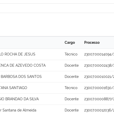
Cargo
Processo
ALO ROCHA DE JESUS
Técnico
23007.00014094/
ENCA DE AZEVEDO COSTA
Docente
23007.00002438/
 BARBOSA DOS SANTOS
Docente
23007.00010021/
TANA SANTIAGO
Técnico
23007.00001630/
SIO BRANDAO DA SILVA
Docente
23007.00008877/
r Santana de Almeida
Docente
23007.00012036/