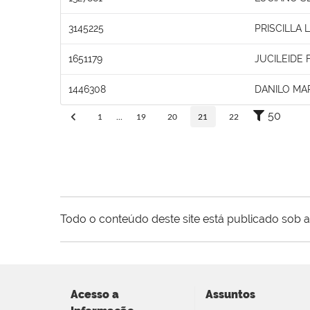
3145225
PRISCILLA
1651179
JUCILEIDE
1446308
DANILO MA
50
1
...
19
20
21
22
Todo o conteúdo deste site está publicado sob a
Acesso a
Assuntos