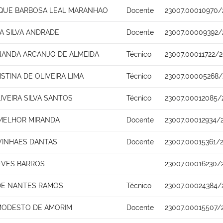
IQUE BARBOSA LEAL MARANHAO
Docente
23007.00010970/
A SILVA ANDRADE
Docente
23007.00009392/
NANDA ARCANJO DE ALMEIDA
Técnico
23007.00011722/
STINA DE OLIVEIRA LIMA
Técnico
23007.00005268/
IVEIRA SILVA SANTOS
Técnico
23007.00012085/
MELHOR MIRANDA
Docente
23007.00012934/
 VINHAES DANTAS
Docente
23007.00015361/
EVES BARROS
23007.00016230/
DE NANTES RAMOS
Técnico
23007.00024384/
MODESTO DE AMORIM
Docente
23007.00015507/