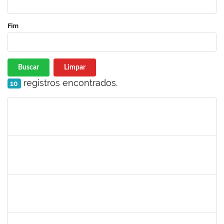
Fim
Buscar
Limpar
registros encontrados.
10
Matrícula
Nome
Cargo
Processo
Início
Fim
Status
1719181
Rosa Alencar Santana de Almeida
Docente
23007.00012036/2025-31
02/09/2025
30/11/2025
Concluído
1835542
TARCISIO FERNANDES CORDEIRO
Docente
23007.00004631/2025-49
02/09/2025
30/11/2025
Concluído