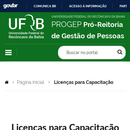
COMUNICA BR
ACESSO À INFORMAÇÃO
PARTI
IR
UNIVERSIDADE FEDERAL DO RECÔNCAVO DA BAHIA
PROGEP
Pró-Reitoria
PARA
O
de Gestão de Pessoas
CONTEÚDO
Buscar no portal
Página inicial
Licenças para Capacitação
Licenças para Capacitação