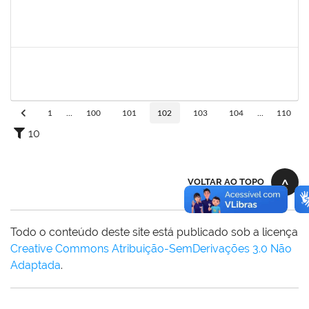
1198810
ISABEL CRISTINA FERREIRA DOS REIS
Docente
23007.00016330/2025-08
15/09/2025
12/12/2025
Concluído
1198810
ISABEL CRISTINA FERREIRA DOS REIS
Docente
23007.00016330/2025-08
15/09/2025
12/12/2025
Concluído
1
...
100
101
102
103
104
...
110
10
VOLTAR AO TOPO
Todo o conteúdo deste site está publicado sob a licença
Creative Commons Atribuição-SemDerivações 3.0 Não
Adaptada
.