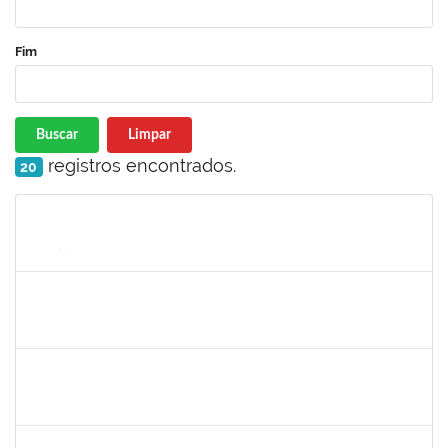
Fim
Buscar
Limpar
registros encontrados.
20
Matrícula
Nome
Cargo
Processo
Início
Fim
Status
1162621
WILLIAM OLIVEIRA SILVA SANTOS
Técnico
23007.00012085/2025-66
24/11/2025
19/12/2025
Concluído
1615408
ANDERON MELHOR MIRANDA
Docente
23007.00012934/2025-35
22/09/2025
20/12/2025
Concluído