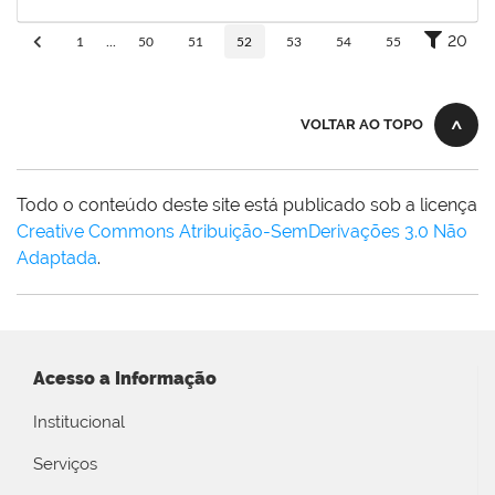
21/01/2026
Concluído
20
1
...
50
51
52
53
54
55
VOLTAR AO TOPO
Todo o conteúdo deste site está publicado sob a licença
Creative Commons Atribuição-SemDerivações 3.0 Não
Adaptada
.
Acesso a Informação
Institucional
Serviços