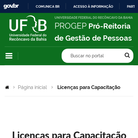
COMUNICA BR
ACESSO À INFORMAÇÃO
PARTI
IR
UNIVERSIDADE FEDERAL DO RECÔNCAVO DA BAHIA
PROGEP
Pró-Reitoria
PARA
O
de Gestão de Pessoas
CONTEÚDO
Buscar no portal
Página inicial
Licenças para Capacitação
Licenças para Capacitação