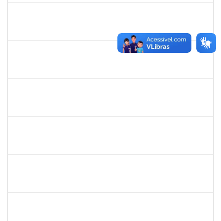
1477484
CLAUDIO ANTONIO FARIA VARGAS
Técnico
23007.00008722/2025-75
03/11/2025
31/12/2025
Concluído
1551189
FABIOLA MARINHO COSTA
Docente
23007.00016328/2025-62
06/10/2025
31/12/2025
Concluído
2420879
TIAGO ANSELMO PEREIRA MACIEL
Técnico
23007.00019893/2025-31
06/10/2025
03/01/2026
Concluído
1841026
DEYSE DE SOUZA GONCALVES
Técnico
23007.00005041/2025-37
15/12/2025
14/01/2026
Concluído
1838442
VITORIA CAROLINE DA SILVA PORTO
Técnico
23007.00003277/2025-38
08/12/2025
19/01/2026
Concluído
1861104
GREICIANE DE SOUZA SANTOS
Técnico
23007.00014744/2025-53
22/12/2025