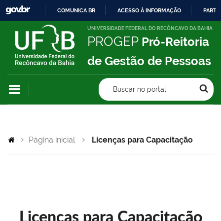
COMUNICA BR
ACESSO À INFORMAÇÃO
PARTI
IR
UNIVERSIDADE FEDERAL DO RECÔNCAVO DA BAHIA
PROGEP
Pró-Reitoria
PARA
O
de Gestão de Pessoas
CONTEÚDO
Buscar no portal
Página inicial
Licenças para Capacitação
Licenças para Capacitação