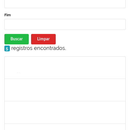
Fim
Buscar
Limpar
registros encontrados.
5
Matrícula
Nome
Cargo
Processo
Início
Fim
Status
1162621
WILLIAM OLIVEIRA SILVA SANTOS
Técnico
23007.00012085/2025-66
24/11/2025
19/12/2025
Concluído
1615408
ANDERON MELHOR MIRANDA
Docente
23007.00012934/2025-35
22/09/2025
20/12/2025
Concluído