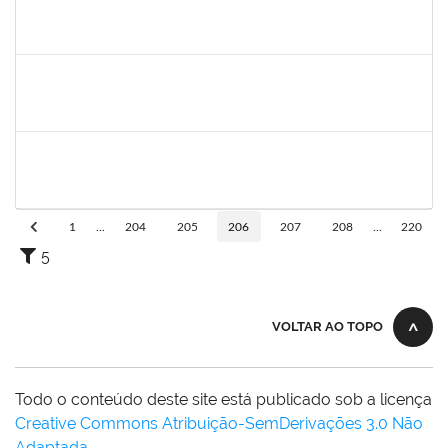
1844377
LYS MARIA VINHAES DANTAS
Docente
23007.00015361/2025-78
22/09/2025
20/12/2025
Concluído
2314787
JULIANA NEVES BARROS
23007.00016230/2025-89
22/09/2025
20/12/2025
Concluído
2257315
MAURICIO DE NANTES RAMOS
Técnico
23007.00024384/2025-24
24/11/2025
21/12/2025
Concluído
1
...
204
205
206
207
208
...
220
5
VOLTAR AO TOPO
Todo o conteúdo deste site está publicado sob a licença
Creative Commons Atribuição-SemDerivações 3.0 Não
Adaptada
.