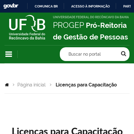
COMUNICA BR
ACESSO À INFORMAÇÃO
PARTI
IR
UNIVERSIDADE FEDERAL DO RECÔNCAVO DA BAHIA
PROGEP
Pró-Reitoria
PARA
O
de Gestão de Pessoas
CONTEÚDO
Buscar no portal
Página inicial
Licenças para Capacitação
Licenças para Capacitação