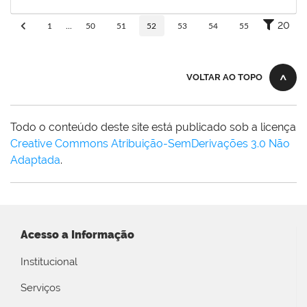
07/04/2026
Concluído
20
1
...
50
51
52
53
54
55
VOLTAR AO TOPO
Todo o conteúdo deste site está publicado sob a licença
Creative Commons Atribuição-SemDerivações 3.0 Não
Adaptada
.
Acesso a Informação
Institucional
Serviços