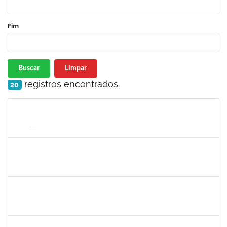
Fim
Buscar
Limpar
registros encontrados.
20
Matrícula
Nome
Cargo
Processo
Início
Fim
Status
2376770
GUSTAVO MODESTO DE AMORIM
Docente
23007.00015507/2025-16
24/09/2025
22/12/2025
Concluído
HELENILDO SANTANA DOS SANTOS
HELENILDO SANTANA DOS SANTOS
Técnico
23007.00014634/2025-16
24/11/2025
23/12/2025
Concluído