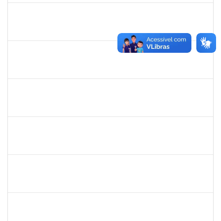
1861104
GREICIANE DE SOUZA SANTOS
Técnico
23007.00014744/2025-53
22/12/2025
21/01/2026
Concluído
2295824
PRISCILA REGINA DE ASSIS DA SILVA
Técnico
23007.00015518/2025-10
10/11/2025
07/02/2026
Concluído
1718454
REGINA MARQUES DE SOUZA
Docente
23007.00022671/2024-09
01/03/2025
28/02/2026
Concluído
2257315
MAURICIO DE NANTES RAMOS
Técnico
23007.00024384/2025-24
23/02/2026
22/03/2026
Concluído
1162621
WILLIAM OLIVEIRA SILVA SANTOS
Técnico
23007.00012085/2025-66
18/02/2026
27/03/2026
Concluído
1861104
GREICIANE DE SOUZA SANTOS
Técnico
23007.00002489/2026-68
23/03/2026