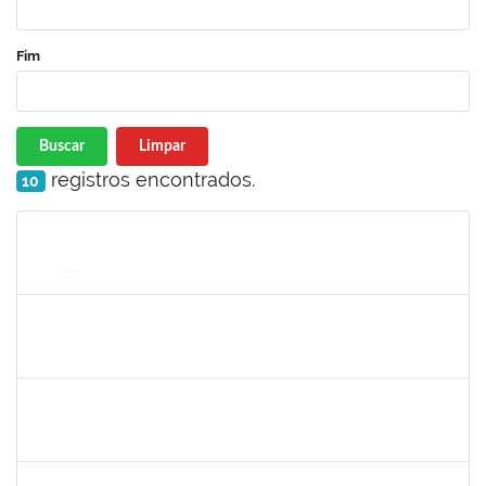
Fim
Buscar
Limpar
registros encontrados.
10
Matrícula
Nome
Cargo
Processo
Início
Fim
Status
1332587
Silvana Lúcia da Silva Lima
Docente
23007.00010479/2019-87
01/07/2019
29/08/2019
Concluído
1299507
Ana Cristina Fermino Soares
Docente
23007.00002837/2019-05
30/05/2019
29/08/2019
Concluído