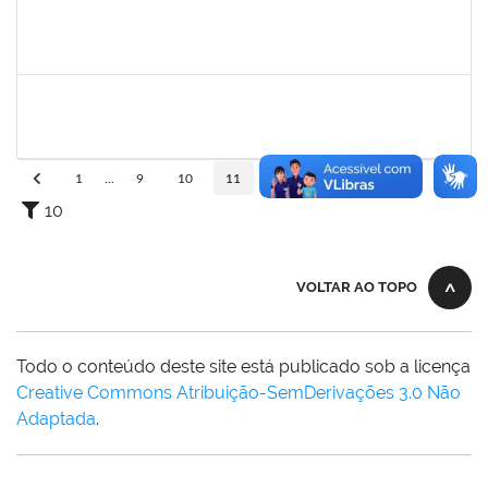
1761110
Thainan Souza dos Santos
Técnico
23007.00011349/2019-71
08/07/2019
05/09/2019
Concluído
1760178
Ismael Jacob Dal Zot Jr.
Técnico
230070006376/2019-94
10/06/2019
07/09/2019
Concluído
1
...
9
10
11
12
13
...
110
10
VOLTAR AO TOPO
Todo o conteúdo deste site está publicado sob a licença
Creative Commons Atribuição-SemDerivações 3.0 Não
Adaptada
.