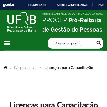
COMUNICA BR
ACESSO À INFORMAÇÃO
PARTI
IR
UNIVERSIDADE FEDERAL DO RECÔNCAVO DA BAHIA
PROGEP
Pró-Reitoria
PARA
O
de Gestão de Pessoas
CONTEÚDO
Buscar no portal
Página inicial
Licenças para Capacitação
Licenças para Capacitação