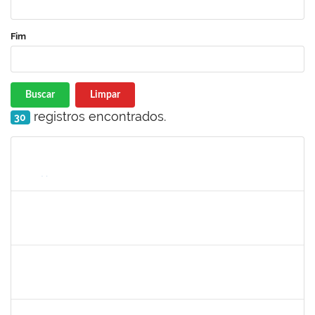
Fim
Buscar
Limpar
registros encontrados.
30
Matrícula
Nome
Cargo
Processo
Início
Fim
Status
1332587
Silvana Lúcia da Silva Lima
Docente
23007.00010479/2019-87
01/07/2019
29/08/2019
Concluído
1299507
Ana Cristina Fermino Soares
Docente
23007.00002837/2019-05
30/05/2019
29/08/2019
Concluído