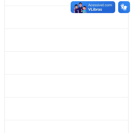
30/09/2019
Concluído
1755638
Lorena Araújo Hirsch
Técnico
23007.0009956/2019-46
02/09/2019
01/10/2019
Concluído
1760100
Carlane Costa Feitosa
Técnico
23007.00005477/2019-20
02/09/2019
01/10/2019
Concluído
1751386
Daniel Fadigas Moreno
Técnico
23007.00010638/2019-62
05/08/2019
03/10/2019
Concluído
1761266
Joel Carlos Coutinho da Silva Filho
Técnico
23007.00002833/2019-16
06/08/2019
04/10/2019
Concluído
1557753
Mariana Andrea da Silva Casali Simões
Técnico
23007.00003876/2019-82
08/07/2019
05/10/2019
Concluído
1760198
Adriana Santos Ribeiro
Técnico