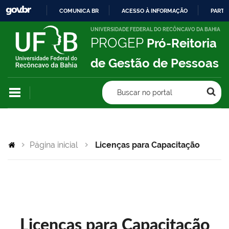
COMUNICA BR
ACESSO À INFORMAÇÃO
PARTI
IR
UNIVERSIDADE FEDERAL DO RECÔNCAVO DA BAHIA
PROGEP
Pró-Reitoria
PARA
O
de Gestão de Pessoas
CONTEÚDO
Buscar no portal
Página inicial
Licenças para Capacitação
Licenças para Capacitação