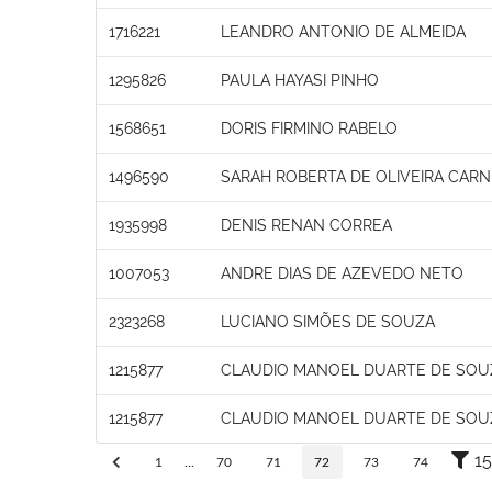
1716221
LEANDRO ANTONIO DE ALMEIDA
1295826
PAULA HAYASI PINHO
1568651
DORIS FIRMINO RABELO
1496590
SARAH ROBERTA DE OLIVEIRA CARN
1935998
DENIS RENAN CORREA
1007053
ANDRE DIAS DE AZEVEDO NETO
2323268
LUCIANO SIMÕES DE SOUZA
1215877
CLAUDIO MANOEL DUARTE DE SOU
1215877
CLAUDIO MANOEL DUARTE DE SOU
15
1
...
70
71
72
73
74