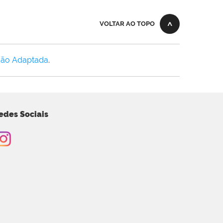
VOLTAR AO TOPO
Não Adaptada
.
edes Sociais