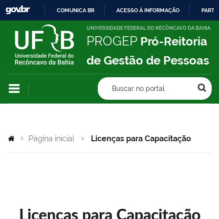
COMUNICA BR
ACESSO À INFORMAÇÃO
PARTI
IR
UNIVERSIDADE FEDERAL DO RECÔNCAVO DA BAHIA
PROGEP
Pró-Reitoria
PARA
O
de Gestão de Pessoas
CONTEÚDO
Buscar no portal
Página inicial
Licenças para Capacitação
Licenças para Capacitação