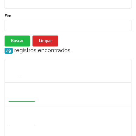
Fim
Buscar
Limpar
registros encontrados.
29
Matrícula
Nome
Cargo
Processo
Início
Fim
Status
1273255
CAROLINE COSTA BOURBON
Docente
23007.00004668/2026-17
22/05/2026
20/08/2026
Em Andamento
1647396
ADRIANA REGINA BAGALDO
Docente
23007.00006364/2026-09
08/06/2026
05/09/2026
Em Andamento