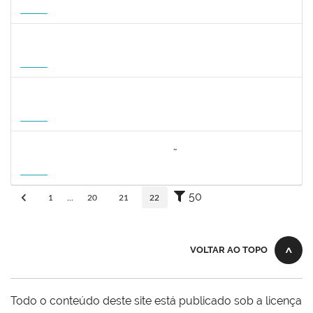
23007.00010715/2026-96
01/10/2026
29/12/2026
Futuro
1359156
CLAUDIA FEIO DA MAIA LIMA
Docente
23007.00010464/2026-83
26/10/2026
23/01/2027
Futuro
1162621
WILLIAM OLIVEIRA SILVA SANTOS
Técnico
23007.00012085/2025-66
11/01/2027
05/02/2027
Futuro
3064953
EVANDRO DE OLIVEIRA MAGALHÃES FILHO
Docente
3007.00000880/2026-55
08/04/2027
06/07/2027
Futuro
50
1
...
20
21
22
VOLTAR AO TOPO
Todo o conteúdo deste site está publicado sob a licença