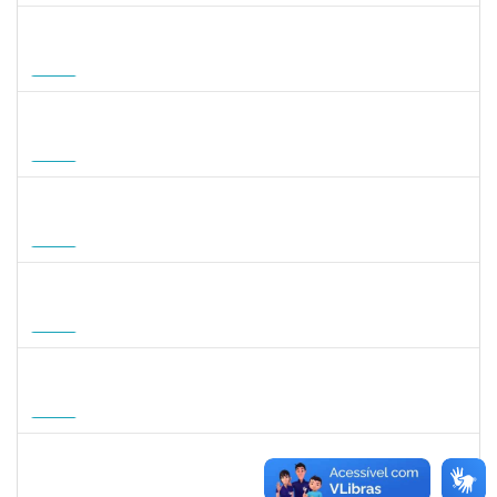
1215877
CLAUDIO MANOEL DUARTE DE SOUZA
Docente
23007.00007605/2026-64
21/08/2026
18/11/2026
Futuro
1047287
ANDREA ALICE RODRIGUES SILVA
Técnico
23007.00008924/2026-50
01/09/2026
29/11/2026
Futuro
1059750
FLAVIO AMERICO TONNETTI
Docente
23007.00009747/2026-42
01/09/2026
29/11/2026
Futuro
1127040
SILVANA CARVALHO DA FONSECA
Docente
23007.00006725/2026-59
02/09/2026
30/11/2026
Futuro
1031572
TALITA ROCHA DE AQUINO
Docente
23007.00012869/2026-41
01/09/2026
30/11/2026
Futuro
1757841
DEBORA ALVES FEITOSA
Docente
23007.00008581/2026-96
10/09/2026