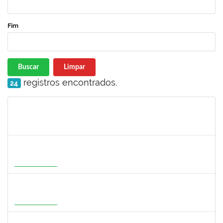
Fim
Buscar
Limpar
registros encontrados.
24
Matrícula
Nome
Cargo
Processo
Início
Fim
Status
1933679
ITALO RICARDO SANTOS ALELUIA
Docente
23007.00004585/2026-27
01/08/2026
29/10/2026
Em Andamento
1716221
LEANDRO ANTONIO DE ALMEIDA
Docente
23007.00008130/2026-51
01/08/2026
29/10/2026
Em Andamento