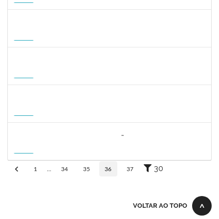
20/12/2026
Futuro
1745518
DAVID ROMAO TEIXEIRA
Docente
23007.00010715/2026-96
01/10/2026
29/12/2026
Futuro
1359156
CLAUDIA FEIO DA MAIA LIMA
Docente
23007.00010464/2026-83
26/10/2026
23/01/2027
Futuro
1162621
WILLIAM OLIVEIRA SILVA SANTOS
Técnico
23007.00012085/2025-66
11/01/2027
05/02/2027
Futuro
3064953
EVANDRO DE OLIVEIRA MAGALHÃES FILHO
Docente
3007.00000880/2026-55
08/04/2027
06/07/2027
Futuro
30
1
...
34
35
36
37
VOLTAR AO TOPO