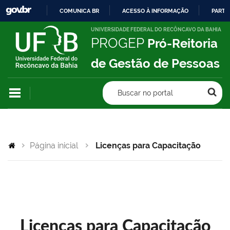
COMUNICA BR
ACESSO À INFORMAÇÃO
PARTI
IR
UNIVERSIDADE FEDERAL DO RECÔNCAVO DA BAHIA
PROGEP
Pró-Reitoria
PARA
O
de Gestão de Pessoas
CONTEÚDO
Buscar no portal
Página inicial
Licenças para Capacitação
Licenças para Capacitação