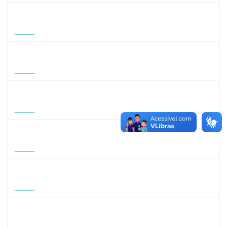
1757841
DEBORA ALVES FEITOSA
Docente
23007.00008581/2026-96
10/09/2026
08/12/2026
Futuro
1822447
LUCAS AMARAL MARTINS
Técnico
23007.00010952/2026-02
14/09/2026
12/12/2026
Futuro
1822447
LUCAS AMARAL MARTINS
Técnico
23007.00010952/2026-02
14/09/2026
12/12/2026
Futuro
3145188
JESUS CARLOS DELGADO GARCIA
Docente
23007.00004358/2026-45
15/09/2026
13/12/2026
Futuro
1465273
PEDRO AUGUSTO PESSOA LEPIKSON
Docente
23007.00013221/2026-43
16/09/2026
14/12/2026
Futuro
2309762
LUCIO JOSE DE SA LEITAO AGRA
Docente
23007.00004584/2026-54
01/10/2026