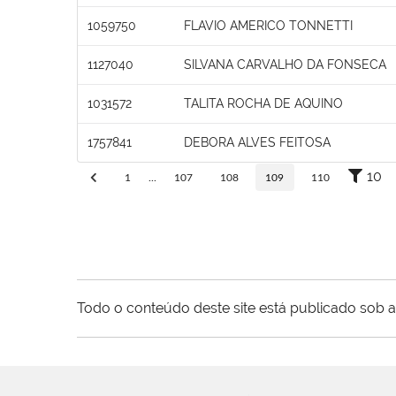
1059750
FLAVIO AMERICO TONNETTI
1127040
SILVANA CARVALHO DA FONSECA
1031572
TALITA ROCHA DE AQUINO
1757841
DEBORA ALVES FEITOSA
10
1
...
107
108
109
110
Todo o conteúdo deste site está publicado sob a