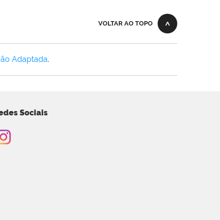
VOLTAR AO TOPO
Não Adaptada
.
edes Sociais