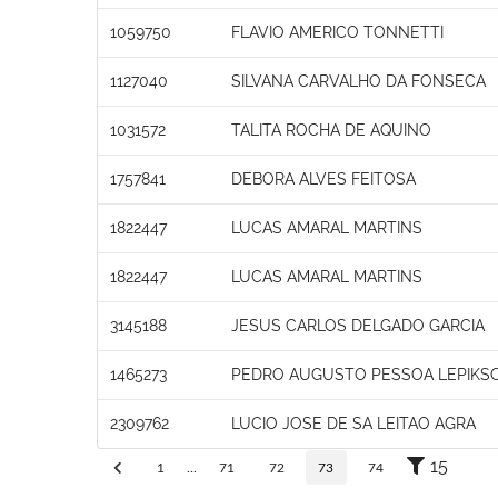
1059750
FLAVIO AMERICO TONNETTI
1127040
SILVANA CARVALHO DA FONSECA
1031572
TALITA ROCHA DE AQUINO
1757841
DEBORA ALVES FEITOSA
1822447
LUCAS AMARAL MARTINS
1822447
LUCAS AMARAL MARTINS
3145188
JESUS CARLOS DELGADO GARCIA
1465273
PEDRO AUGUSTO PESSOA LEPIKS
2309762
LUCIO JOSE DE SA LEITAO AGRA
15
1
...
71
72
73
74