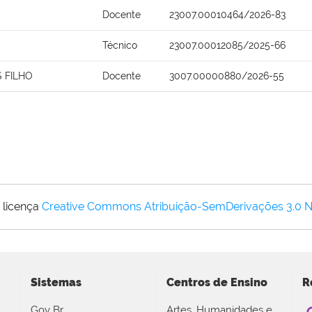
Docente
23007.00010464/2026-83
Técnico
23007.00012085/2025-66
 FILHO
Docente
3007.00000880/2026-55
 licença
Creative Commons Atribuição-SemDerivações 3.0 
Sistemas
Centros de Ensino
R
Gov Br
Artes, Humanidades e