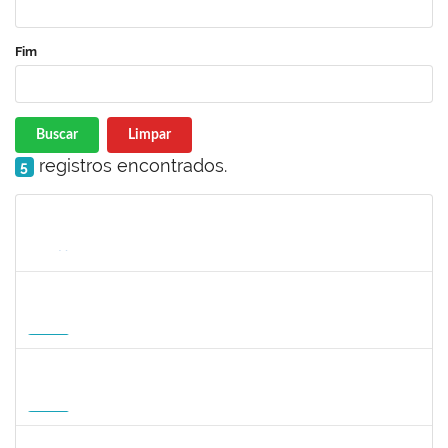
Fim
Buscar
Limpar
registros encontrados.
5
Matrícula
Nome
Cargo
Processo
Início
Fim
Status
1935998
DENIS RENAN CORREA
Docente
23007.00008895/2026-57
18/08/2026
15/11/2026
Futuro
1007053
ANDRE DIAS DE AZEVEDO NETO
Docente
23007.00004811/2026-36
17/08/2026
15/11/2026
Futuro