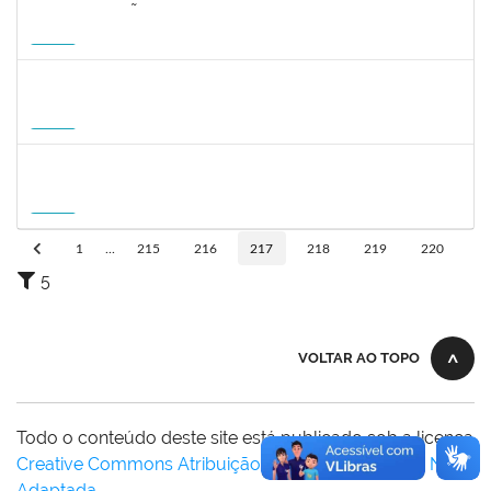
2323268
LUCIANO SIMÕES DE SOUZA
Docente
23007.00006554/2026-20
20/08/2026
17/11/2026
Futuro
1215877
CLAUDIO MANOEL DUARTE DE SOUZA
Docente
23007.00007605/2026-64
21/08/2026
18/11/2026
Futuro
1215877
CLAUDIO MANOEL DUARTE DE SOUZA
Docente
23007.00007605/2026-64
21/08/2026
18/11/2026
Futuro
1
...
215
216
217
218
219
220
5
VOLTAR AO TOPO
Todo o conteúdo deste site está publicado sob a licença
Creative Commons Atribuição-SemDerivações 3.0 Não
Adaptada
.