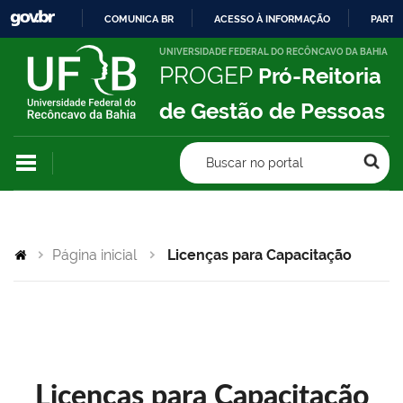
COMUNICA BR
ACESSO À INFORMAÇÃO
PARTI
IR
UNIVERSIDADE FEDERAL DO RECÔNCAVO DA BAHIA
PROGEP
Pró-Reitoria
PARA
O
de Gestão de Pessoas
CONTEÚDO
Buscar no portal
Página inicial
Licenças para Capacitação
Licenças para Capacitação