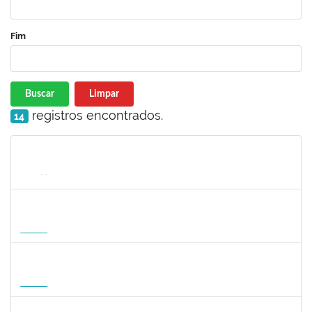
Fim
Buscar
Limpar
registros encontrados.
14
Matrícula
Nome
Cargo
Processo
Início
Fim
Status
1047287
ANDREA ALICE RODRIGUES SILVA
Técnico
23007.00008924/2026-50
01/09/2026
29/11/2026
Futuro
1059750
FLAVIO AMERICO TONNETTI
Docente
23007.00009747/2026-42
01/09/2026
29/11/2026
Futuro