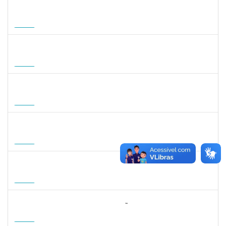
1465273
PEDRO AUGUSTO PESSOA LEPIKSON
Docente
23007.00013221/2026-43
16/09/2026
14/12/2026
Futuro
2309762
LUCIO JOSE DE SA LEITAO AGRA
Docente
23007.00004584/2026-54
01/10/2026
20/12/2026
Futuro
1745518
DAVID ROMAO TEIXEIRA
Docente
23007.00010715/2026-96
01/10/2026
29/12/2026
Futuro
1359156
CLAUDIA FEIO DA MAIA LIMA
Docente
23007.00010464/2026-83
26/10/2026
23/01/2027
Futuro
1162621
WILLIAM OLIVEIRA SILVA SANTOS
Técnico
23007.00012085/2025-66
11/01/2027
05/02/2027
Futuro
3064953
EVANDRO DE OLIVEIRA MAGALHÃES FILHO
Docente
3007.00000880/2026-55
08/04/2027
06/07/2027
Futuro