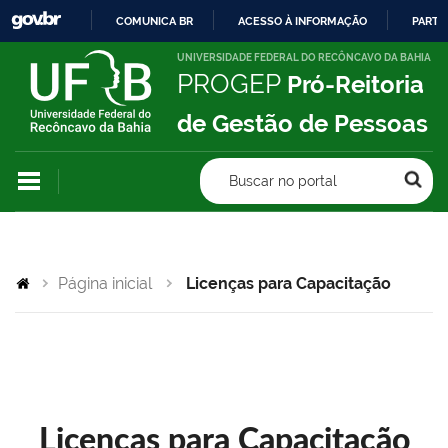
COMUNICA BR
ACESSO À INFORMAÇÃO
PARTI
IR
UNIVERSIDADE FEDERAL DO RECÔNCAVO DA BAHIA
PROGEP
Pró-Reitoria
PARA
O
de Gestão de Pessoas
CONTEÚDO
Buscar no portal
Página inicial
Licenças para Capacitação
Licenças para Capacitação