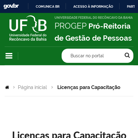
COMUNICA BR
ACESSO À INFORMAÇÃO
PARTI
IR
UNIVERSIDADE FEDERAL DO RECÔNCAVO DA BAHIA
PROGEP
Pró-Reitoria
PARA
O
de Gestão de Pessoas
CONTEÚDO
Buscar no portal
Página inicial
Licenças para Capacitação
Licenças para Capacitação