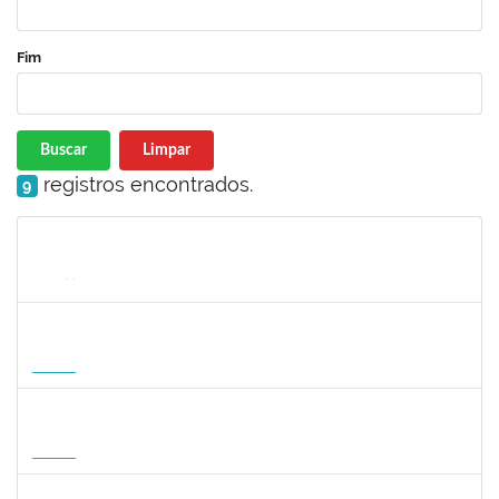
Fim
Buscar
Limpar
registros encontrados.
9
Matrícula
Nome
Cargo
Processo
Início
Fim
Status
1822447
LUCAS AMARAL MARTINS
Técnico
23007.00010952/2026-02
14/09/2026
12/12/2026
Futuro
1822447
LUCAS AMARAL MARTINS
Técnico
23007.00010952/2026-02
14/09/2026
12/12/2026
Futuro