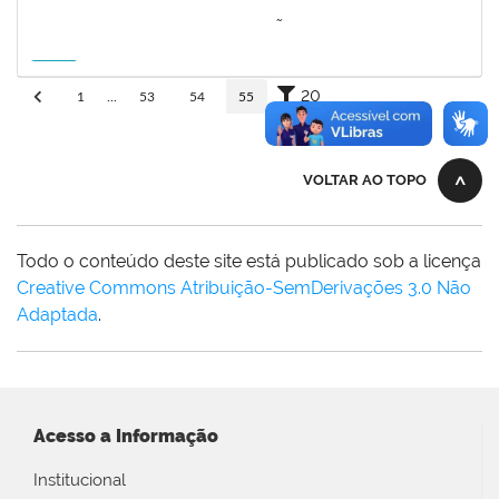
3064953
EVANDRO DE OLIVEIRA MAGALHÃES FILHO
Docente
3007.00000880/2026-55
08/04/2027
06/07/2027
Futuro
20
1
...
53
54
55
VOLTAR AO TOPO
Todo o conteúdo deste site está publicado sob a licença
Creative Commons Atribuição-SemDerivações 3.0 Não
Adaptada
.
Acesso a Informação
Institucional