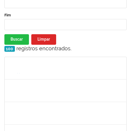
Fim
Buscar
Limpar
registros encontrados.
100
Matrícula
Nome
Cargo
Processo
Início
Fim
Status
1561837
Susana Couto Pimentel
Docente
23007.000013192/019-71
29/07/2019
26/09/2019
Concluído
1715969
Patricia Veiga Nascimento
Docente
23007.00013484/2019-44
29/06/2019
27/09/2019
Concluído