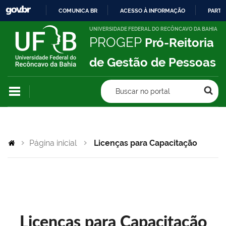
COMUNICA BR
ACESSO À INFORMAÇÃO
PARTI
IR
UNIVERSIDADE FEDERAL DO RECÔNCAVO DA BAHIA
PROGEP
Pró-Reitoria
PARA
O
de Gestão de Pessoas
CONTEÚDO
Buscar no portal
Página inicial
Licenças para Capacitação
Licenças para Capacitação