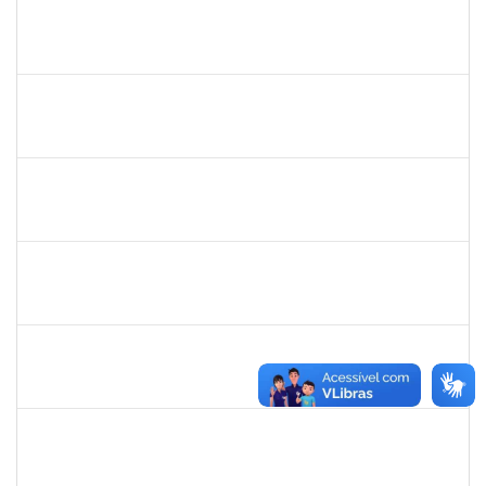
1559824
Ana Paula Comin
Docente
23007.00011942/2019-65
15/07/2019
14/10/2019
Concluído
1752965
Danilo Maia de Santana
Técnico
23007.00019971/2019-77
16/09/2019
16/10/2019
Concluído
1661315
Nayara Andrade de Oliveira
Técnico
23007.0007982/2019-91
20/07/2019
17/10/2019
Concluído
1730945
Paulo José Conceição Santana
Técnico
23007.00012294/2019-67
01/09/2019
20/10/2019
Concluído
2734574
Bruno José Rodrigues Durães
Docente
23007.00011090/2019-80
27/07/2019
26/10/2019
Concluído
1289019
Rosa Cândida Cordeiro
Docente
23007.00011642/2019-17
29/07/2019
29/10/2019
Concluído