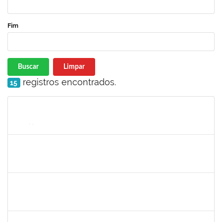
Fim
Buscar
Limpar
registros encontrados.
15
Matrícula
Nome
Cargo
Processo
Início
Fim
Status
1760198
Adriana Santos Ribeiro
Técnico
23007.0002506/2019-18
08/07/2019
05/10/2019
Concluído
1717913
Paloma de Sousa Pinho Freitas
Docente
23007.00009621/2019-70
11/07/2019
08/10/2019
Concluído