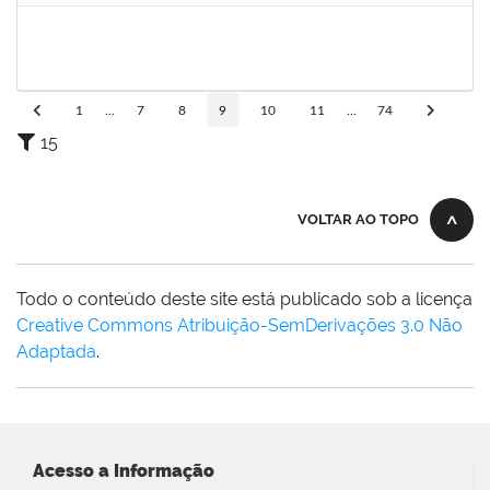
2025542
Naiana de Carvalho guimarães
Técnico
23007.0007300/2019-75
02/09/2019
31/10/2019
Concluído
1
...
7
8
9
10
11
...
74
15
VOLTAR AO TOPO
Todo o conteúdo deste site está publicado sob a licença
Creative Commons Atribuição-SemDerivações 3.0 Não
Adaptada
.
Acesso a Informação