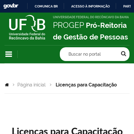
COMUNICA BR
ACESSO À INFORMAÇÃO
PARTI
IR
UNIVERSIDADE FEDERAL DO RECÔNCAVO DA BAHIA
PROGEP
Pró-Reitoria
PARA
O
de Gestão de Pessoas
CONTEÚDO
Buscar no portal
Página inicial
Licenças para Capacitação
Licenças para Capacitação