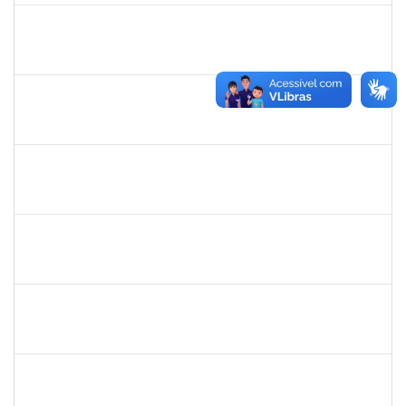
1753005
Jadmilson da Cruz Dias
Técnico
23007.00001609/2019-84
05/08/2019
02/11/2019
Concluído
2033204
Samira Araújo Rachid Alves
Técnico
23007.0008542/2019-06
05/08/2019
02/11/2019
Concluído
1758665
Tcherrison Diniz Alves
Técnico
23007.00007142/2019-73
05/08/2019
02/11/2019
Concluído
1718454
Regina Marques de Souza
Docente
23007.00015809/2019-28
04/08/2019
02/11/2019
Concluído
287016
Rildo José Santos Conceição
Técnico
23007.00018905/2019-50
05/09/2019
04/11/2019
Concluído
1557623
Valdemir Santana da Paz
Técnico
23007.00004443/2019-02
05/08/2019