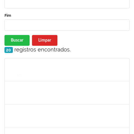
Fim
Buscar
Limpar
registros encontrados.
20
Matrícula
Nome
Cargo
Processo
Início
Fim
Status
1093359
Sandra Conceição Peixoto
Técnico
23007.00011334/2019-88
15/07/2019
12/10/2019
Concluído
285662
Carlos Alfredo Lopes de Carvalho
Docente
23007.00028820/2018-68
16/07/2019
13/10/2019
Concluído