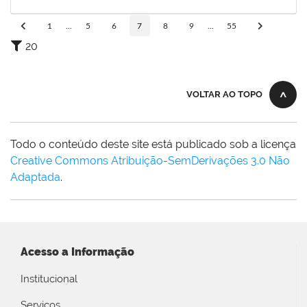
04/11/2019
Concluído
1
...
5
6
7
8
9
...
55
20
VOLTAR AO TOPO
Todo o conteúdo deste site está publicado sob a licença
Creative Commons Atribuição-SemDerivações 3.0 Não
Adaptada
.
Acesso a Informação
Institucional
Serviços