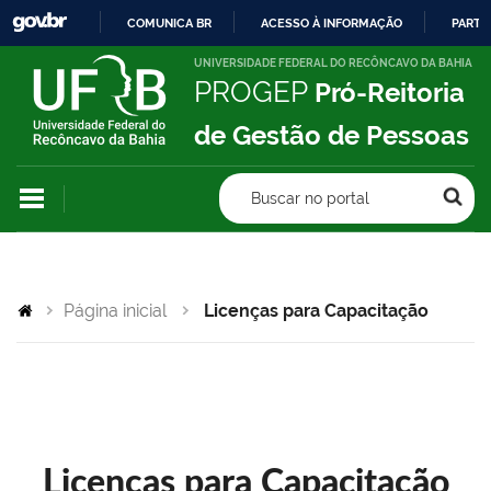
COMUNICA BR
ACESSO À INFORMAÇÃO
PARTI
IR
UNIVERSIDADE FEDERAL DO RECÔNCAVO DA BAHIA
PROGEP
Pró-Reitoria
PARA
O
de Gestão de Pessoas
CONTEÚDO
Buscar no portal
Página inicial
Licenças para Capacitação
Licenças para Capacitação