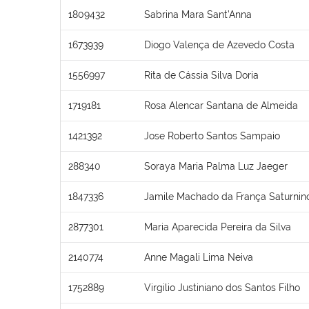
1809432
Sabrina Mara Sant’Anna
1673939
Diogo Valença de Azevedo Costa
1556997
Rita de Cássia Silva Doria
1719181
Rosa Alencar Santana de Almeida
1421392
Jose Roberto Santos Sampaio
288340
Soraya Maria Palma Luz Jaeger
1847336
Jamile Machado da França Saturnin
2877301
Maria Aparecida Pereira da Silva
2140774
Anne Magali Lima Neiva
1752889
Virgilio Justiniano dos Santos Filho