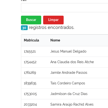
Buscar
Limpar
registros encontrados.
30
Matrícula
Nome
1745521
Jesus Manuel Delgado
1754452
Ana Claudia dos Reis Atche
1761269
Jamile Andrade Passos
1839635
Tais Cordeiro Campos
1753005
Jadmilson da Cruz Dias
2033204
Samira Araújo Rachid Alves