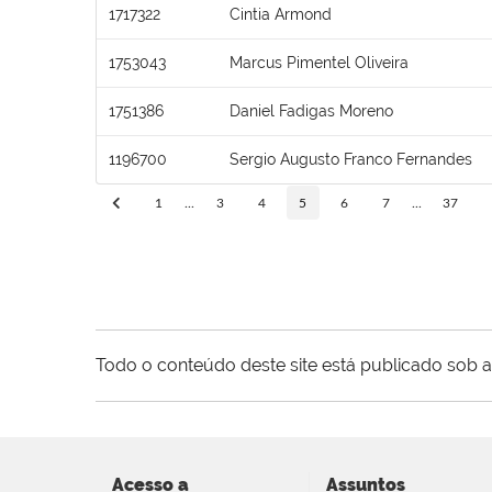
1717322
Cintia Armond
1753043
Marcus Pimentel Oliveira
1751386
Daniel Fadigas Moreno
1196700
Sergio Augusto Franco Fernandes
1
...
3
4
5
6
7
...
37
Todo o conteúdo deste site está publicado sob a
Acesso a
Assuntos