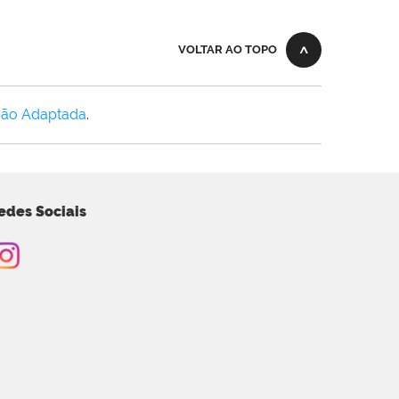
VOLTAR AO TOPO
Não Adaptada
.
edes Sociais