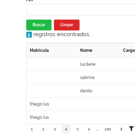
Buscar
Limpar
registros encontrados.
5
Matrícula
Nome
Cargo
lucilene
sabrina
danilo
thiago lus
thiago lus
1
2
3
4
5
6
...
220