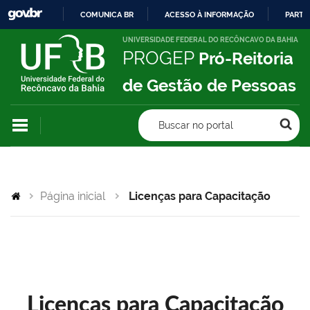
COMUNICA BR
ACESSO À INFORMAÇÃO
PARTI
IR
UNIVERSIDADE FEDERAL DO RECÔNCAVO DA BAHIA
PROGEP
Pró-Reitoria
PARA
O
de Gestão de Pessoas
CONTEÚDO
Buscar no portal
Página inicial
Licenças para Capacitação
Licenças para Capacitação