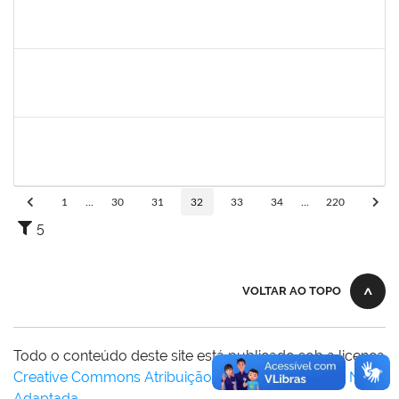
1753026
Osman de Souza Lemos
Técnico
23007.00019048/2019-69
16/08/2019
15/11/2019
Concluído
287123
Pedro dos Santos Nascimento
Técnico
23007.00016663/2019-56
19/08/2019
18/11/2019
Concluído
1567525
Neilton da Silva
Docente
23007.00017511/2019-52
19/08/2019
18/11/2019
Concluído
1
...
30
31
32
33
34
...
220
5
VOLTAR AO TOPO
Todo o conteúdo deste site está publicado sob a licença
Creative Commons Atribuição-SemDerivações 3.0 Não
Adaptada
.