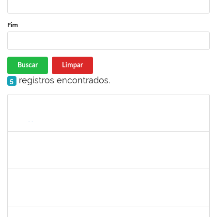
Fim
Buscar
Limpar
registros encontrados.
5
Matrícula
Nome
Cargo
Processo
Início
Fim
Status
1864324
Juliana alves Braga
Técnico
23007.00016262/2019-19
05/08/2019
04/11/2019
Concluído
1647923
José Sérgio Santos da Silva
Técnico
23007.00009373/2019-73
13/08/2019
12/11/2019
Concluído