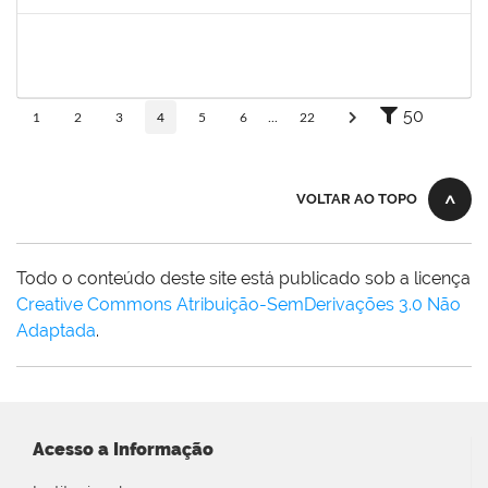
Concluído
1754290
Rejane Barbosa Cardoso Passos
Técnico
23007.00022393/2019-61
20/12/2019
19/03/2020
Concluído
50
1
2
3
4
5
6
...
22
VOLTAR AO TOPO
Todo o conteúdo deste site está publicado sob a licença
Creative Commons Atribuição-SemDerivações 3.0 Não
Adaptada
.
Acesso a Informação