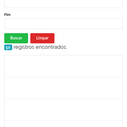
Fim
Buscar
Limpar
registros encontrados.
50
Matrícula
Nome
Cargo
Processo
Início
Fim
Status
1755265
Karina de Sousa Silva
Técnico
23007.00010003/2019-38
04/11/2019
18/12/2019
Concluído
2072268
Jânia Betânia alves da Silva
Docente
23007.00013023/2019-75
20/09/2019
19/12/2019
Concluído