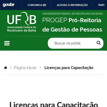
COMUNICA BR
ACESSO À INFORMAÇÃO
PARTI
IR
UNIVERSIDADE FEDERAL DO RECÔNCAVO DA BAHIA
PROGEP
Pró-Reitoria
PARA
O
de Gestão de Pessoas
CONTEÚDO
Buscar no portal
Página inicial
Licenças para Capacitação
Licenças para Capacitação