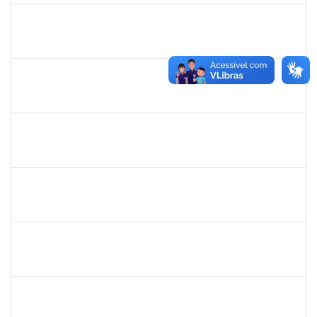
1753095
Leonardo da Silva Sampaio
Técnico
23007.00024744/2019-22
03/01/2020
02/02/2020
Concluído
1755063
Juliana das Neves Santos
Técnico
23007.00023896/2019-26
03/12/2019
02/02/2020
Concluído
1984868
Edson Conceição Silva
Técnico
23007.00024122/2019-35
06/01/2020
04/02/2020
Concluído
2016445
Alexsandro Gomes dos Santos
Técnico
23007.00025098/2019-67
06/01/2020
04/02/2020
Concluído
1546467
Carla Fernandes Macedo
Docente
23007.00025271/2019-52
03/02/2020
17/02/2020
Concluído
1755387
Kilson Oliveira dos Santos
Técnico
23007.00011665/2019-75
18/11/2019