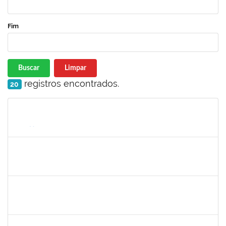
Fim
Buscar
Limpar
registros encontrados.
20
Matrícula
Nome
Cargo
Processo
Início
Fim
Status
1673759
Safira Guimarães Nogueira
Técnico
23007.00022465/2019-57
16/12/2019
04/01/2020
Concluído
1761324
Wilson Jesus de Oliveira Junior
Técnico
23007.004273/2019-33
14/10/2019
12/01/2020
Concluído