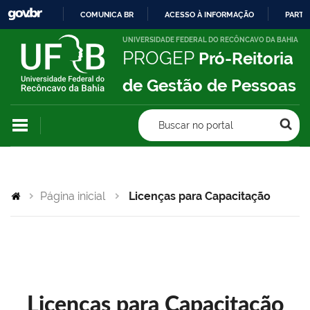
COMUNICA BR
ACESSO À INFORMAÇÃO
PARTI
IR
UNIVERSIDADE FEDERAL DO RECÔNCAVO DA BAHIA
PROGEP
Pró-Reitoria
PARA
O
de Gestão de Pessoas
CONTEÚDO
Buscar no portal
Página inicial
Licenças para Capacitação
Licenças para Capacitação