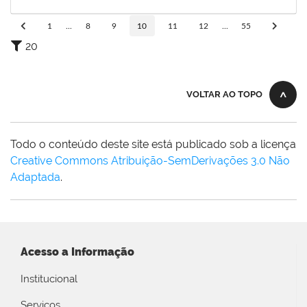
17/02/2020
Concluído
1
...
8
9
10
11
12
...
55
20
VOLTAR AO TOPO
Todo o conteúdo deste site está publicado sob a licença
Creative Commons Atribuição-SemDerivações 3.0 Não
Adaptada
.
Acesso a Informação
Institucional
Serviços