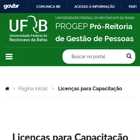
COMUNICA BR
ACESSO À INFORMAÇÃO
PARTI
IR
UNIVERSIDADE FEDERAL DO RECÔNCAVO DA BAHIA
PROGEP
Pró-Reitoria
PARA
O
de Gestão de Pessoas
CONTEÚDO
Buscar no portal
Página inicial
Licenças para Capacitação
Licenças para Capacitação