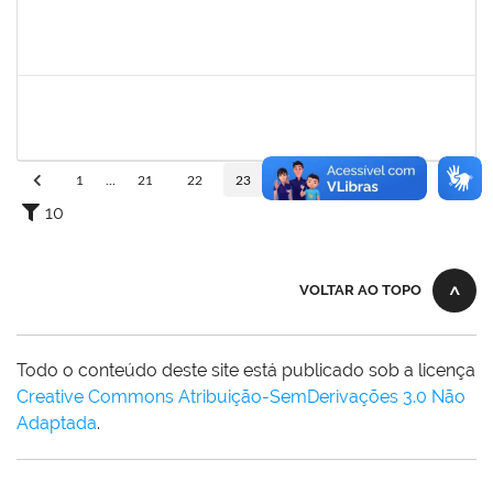
2039817
Alan Amorim Pinto
Técnico
23007.00025344/2019-21
17/02/2020
16/03/2020
Concluído
1754290
Rejane Barbosa Cardoso Passos
Técnico
23007.00022393/2019-61
20/12/2019
19/03/2020
Concluído
1
...
21
22
23
24
25
...
110
10
VOLTAR AO TOPO
Todo o conteúdo deste site está publicado sob a licença
Creative Commons Atribuição-SemDerivações 3.0 Não
Adaptada
.