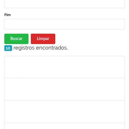
Fim
Buscar
Limpar
registros encontrados.
10
Matrícula
Nome
Cargo
Processo
Início
Fim
Status
1885108
Ronaldo Carvalho da Silva
Técnico
23007.00021700/2019-51
06/01/2020
05/03/2020
Concluído
7268570
Maria Aparecida Lima Silva
Técnico
23007.00024383/2019-69
06/12/2019
05/03/2020
Concluído