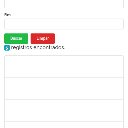
Fim
Buscar
Limpar
registros encontrados.
5
Matrícula
Nome
Cargo
Processo
Início
Fim
Status
2183290
Sayuri Miranda Kuratani
Técnico
2300700027888/2019-09
21/02/2020
15/05/2020
Concluído
1216603
JOSE MARCELO DANTAS DOS REIS
Docente
23007.00018472/2020-98
01/03/2020
29/05/2020
Concluído