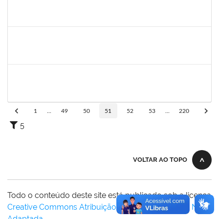
1742376
SIBELE DE OLIVEIRA TOZETTO KLEIN
Docente
23007.00024448/2019-60
01/03/2020
30/05/2020
Concluído
1681601
Flávia Reis Moreira Sales
Técnico
23007.00022662/2019-73
01/03/2020
31/05/2020
Concluído
2300700030887/2019
JANAILSON OLIVEIRA CAVALCANTI
Docente
2300700030887/2019-31
01/03/2020
31/05/2020
Concluído
1
...
49
50
51
52
53
...
220
5
VOLTAR AO TOPO
Todo o conteúdo deste site está publicado sob a licença
Creative Commons Atribuição-SemDerivações 3.0 Não
Adaptada
.