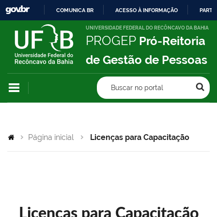
COMUNICA BR
ACESSO À INFORMAÇÃO
PARTI
IR
UNIVERSIDADE FEDERAL DO RECÔNCAVO DA BAHIA
PROGEP
Pró-Reitoria
PARA
O
de Gestão de Pessoas
CONTEÚDO
Buscar no portal
Página inicial
Licenças para Capacitação
Licenças para Capacitação