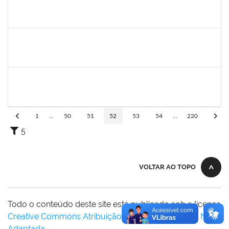
2826117
Leandro Alex dos Santos da Silva
Técnico
2300700025154/2019-10
02/03/2020
01/06/2020
Concluído
1334421
ALBERTO SILVA BETZLER
Docente
23007.00026698/2019-32
02/03/2020
01/06/2020
Concluído
20753885
Janilson Oliviera Cavalcanti
23007.00030887/2019-31
01/03/2020
01/06/2020
Concluído
1
...
50
51
52
53
54
...
220
5
VOLTAR AO TOPO
Todo o conteúdo deste site está publicado sob a licença
Creative Commons Atribuição-SemDerivações 3.0 Não
Adaptada
.