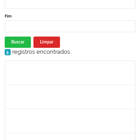
Fim
Buscar
Limpar
registros encontrados.
5
Matrícula
Nome
Cargo
Processo
Início
Fim
Status
1847366
Angela Cristina de Oliveira Lima
Técnico
23007.00021802/2019-13
02/03/2020
01/06/2020
Concluído
1885091
Eliene Rodrigues Silva
Técnico
23007.00022043/2019-05
02/03/2020
01/06/2020
Concluído