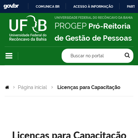
COMUNICA BR
ACESSO À INFORMAÇÃO
PARTI
IR
UNIVERSIDADE FEDERAL DO RECÔNCAVO DA BAHIA
PROGEP
Pró-Reitoria
PARA
O
de Gestão de Pessoas
CONTEÚDO
Buscar no portal
Página inicial
Licenças para Capacitação
Licenças para Capacitação