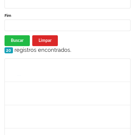
Fim
Buscar
Limpar
registros encontrados.
20
Matrícula
Nome
Cargo
Processo
Início
Fim
Status
1345024
ANA LUCIA MORENO AMOR
Docente
23007.00029680/2019-28
01/07/2020
29/08/2020
Concluído
1878586
Ciro Ribeiro Filadelfo
Técnico
23007.00021795/2019-78
01/07/2020
29/08/2020
Concluído