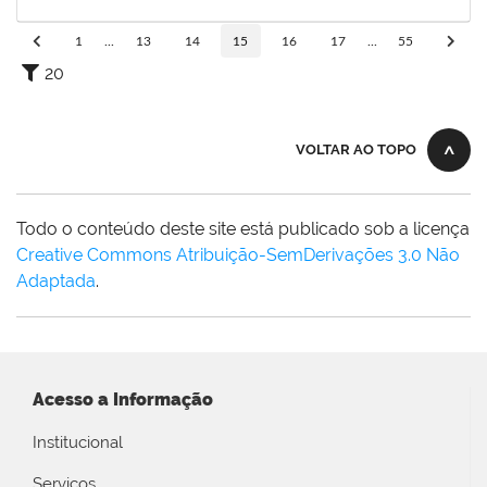
21/04/2021
Concluído
1
...
13
14
15
16
17
...
55
20
VOLTAR AO TOPO
Todo o conteúdo deste site está publicado sob a licença
Creative Commons Atribuição-SemDerivações 3.0 Não
Adaptada
.
Acesso a Informação
Institucional
Serviços