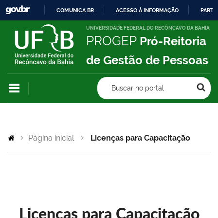
COMUNICA BR
ACESSO À INFORMAÇÃO
PARTI
IR
UNIVERSIDADE FEDERAL DO RECÔNCAVO DA BAHIA
PROGEP
Pró-Reitoria
PARA
O
de Gestão de Pessoas
CONTEÚDO
Buscar no portal
Página inicial
Licenças para Capacitação
Licenças para Capacitação