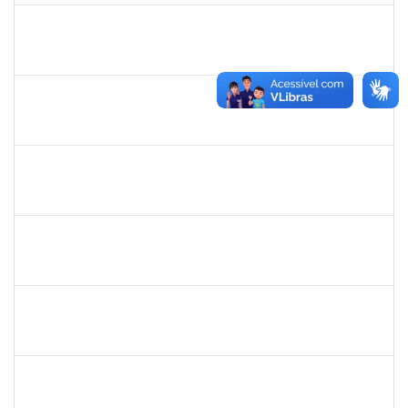
1102855
LORENA PENNA SILVA
Técnico
23007.00004485/2020-29
02/01/2021
31/01/2021
Concluído
1753095
LEONARDO DA SILVA SAMPAIO
Técnico
23007.00015303/2020-10
04/01/2021
03/02/2021
Concluído
1836666
CLAUDIA DE SOUZA SANTOS
Técnico
23007.00018959/2020-44
11/01/2021
09/02/2021
Concluído
1573301
JOMARA SILVA DOS SANTOS SOUZA
Técnico
23007.00018038/2019-82
01/02/2021
02/03/2021
Concluído
1615408
ANDERON MELHOR MIRANDA
Docente
23007.00018726/2020-30
11/01/2021
10/04/2021
Concluído
1874542
ANA FLAVIA GOTTSCHALL DE ALMEIDA
Técnico
23007.00001561/2021-16
08/03/2021